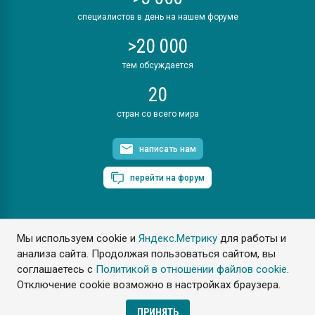
специалистов в день на нашем форуме
>20 000
тем обсуждается
20
стран со всего мира
написать нам
перейти на форум
Мы используем cookie и
Яндекс.Метрику
для работы и
ПластЭксперт © 2006. Все права защищены
анализа сайта. Продолжая пользоваться сайтом, вы
Разрешается копирование материалов сайта с обязательной
ссылкой на www.e-plastic.ru
соглашаетесь с
Политикой в отношении файлов cookie
.
Отключение cookie возможно в настройках браузера.
Разработка сайта
ПРИНЯТЬ