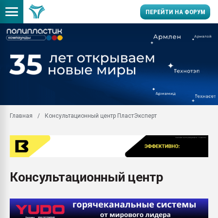
ПЕРЕЙТИ НА ФОРУМ
Продажа готового бизн
производство SPC лам
цикла
29.07.2026 ФРП помог 
заводу пластмасс" зах
ППЭ
Главная
Консультационный центр ПластЭксперт
Помощь в подборе мат
Вакуум-формовочные 
ближайшее подмосковье
Подмосковье, Москва
28.07.2026 Автоматиза
Консультационный центр
первый план в перераб
пластмасс
28.07.2026 "Техноникол
ситуацией на строител