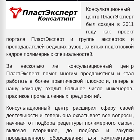
Всё, что касается выду
Консультационный
бутылок
центр ПластЭксперт
был создан в 2011
ПЕРЕЙТИ НА 
году как проект
портала ПластЭксперт и группы экспертов и
преподавателей ведущих вузов, занятых подготовкой
кадров полимерных специальностей.
За несколько лет консультационный центр
ПластЭксперт помог многим предприятиям и стал
работать в более практической плоскости, теперь в
нашу команду входит большое число инженеров-
практиков промышленных предприятий.
Консультационный центр расширил сферу своей
деятельности и теперь она охватывает все вопросы,
начиная от подбора рецептуры полимерного сырья,
включая вторичное, до подбора и закупки
промышленного оборудования для комплектации