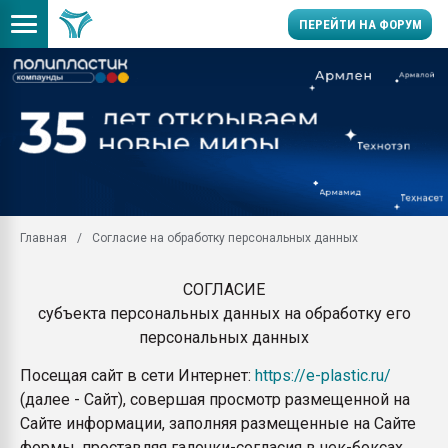
ПЕРЕЙТИ НА ФОРУМ
Продажа готового бизн
производство SPC лам
цикла
29.07.2026 ФРП помог 
заводу пластмасс" зах
ППЭ
Главная
Согласие на обработку персональных данных
Помощь в подборе мат
Вакуум-формовочные 
СОГЛАСИЕ
ближайшее подмосковье
субъекта персональных данных на обработку его
Подмосковье, Москва
персональных данных
28.07.2026 Автоматиза
первый план в перераб
Посещая сайт в сети Интернет:
https://e-plastic.ru/
пластмасс
(далее - Сайт), совершая просмотр размещенной на
28.07.2026 "Техноникол
Сайте информации, заполняя размещенные на Сайте
ситуацией на строител
формы, проставляя галочки-согласия в чек-боксах,