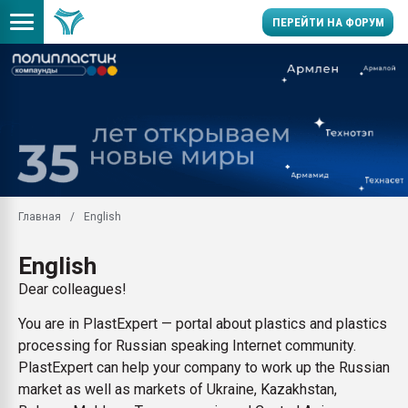
ПЕРЕЙТИ НА ФОРУМ
Продажа готового бизн
производство SPC лам
цикла
29.07.2026 ФРП помог 
заводу пластмасс" зах
ППЭ
Главная
English
Помощь в подборе мат
Вакуум-формовочные 
English
ближайшее подмосковье
Подмосковье, Москва
Dear colleagues!
28.07.2026 Автоматиза
You are in PlastExpert — portal about plastics and plastics
первый план в перераб
processing for Russian speaking Internet community.
пластмасс
PlastExpert can help your company to work up the Russian
28.07.2026 "Техноникол
market as well as markets of Ukraine, Kazakhstan,
ситуацией на строител