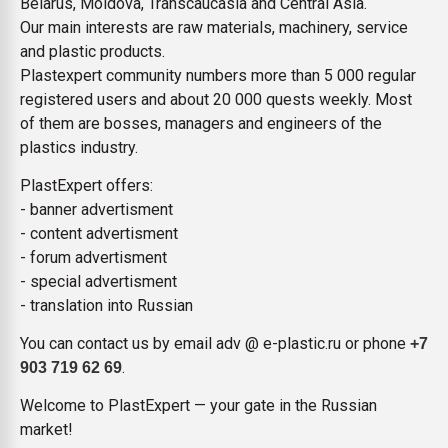
Belarus, Moldova, Transcaucasia and Central Asia.
Всё, что касается выду
Our main interests are raw materials, machinery, service
бутылок
and plastic products.
Plastexpert community numbers more than 5 000 regular
ПЕРЕЙТИ НА 
registered users and about 20 000 quests weekly. Most
of them are bosses, managers and engineers of the
plastics industry.
PlastExpert offers:
- banner advertisment
- content advertisment
- forum advertisment
- special advertisment
- translation into Russian
You can contact us by email adv @ e-plastic.ru or phone
+7
.
903 719 62 69
Welcome to PlastExpert — your gate in the Russian
market!