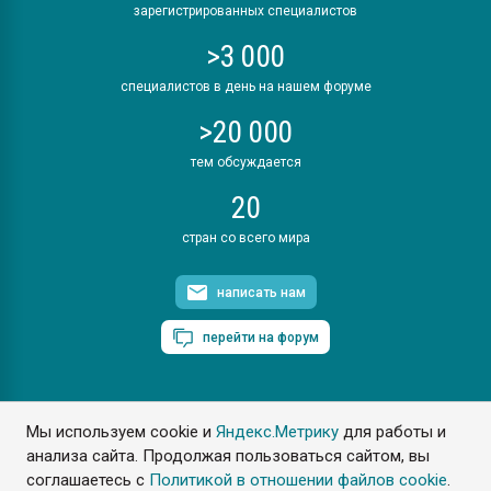
зарегистрированных специалистов
>3 000
специалистов в день на нашем форуме
>20 000
тем обсуждается
20
стран со всего мира
написать нам
перейти на форум
Мы используем cookie и
Яндекс.Метрику
для работы и
ПластЭксперт © 2006. Все права защищены
анализа сайта. Продолжая пользоваться сайтом, вы
Разрешается копирование материалов сайта с обязательной
ссылкой на www.e-plastic.ru
соглашаетесь с
Политикой в отношении файлов cookie
.