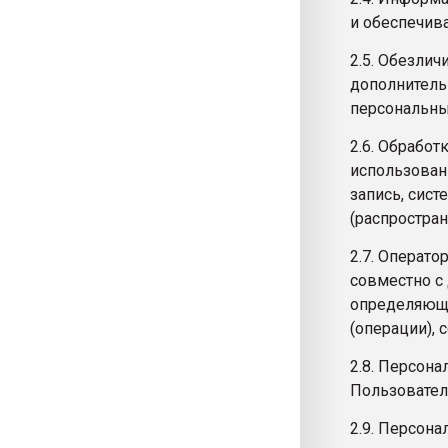
и обеспечив
2.5. Обезли
дополнитель
персональны
2.6. Обрабо
использован
запись, сист
(распростран
2.7. Операт
совместно с
определяющи
(операции),
2.8. Персон
Пользовател
2.9. Персон