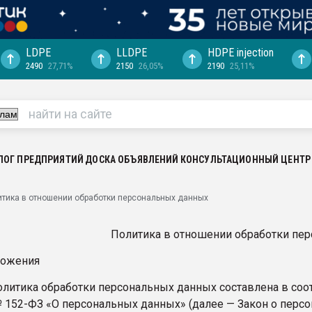
LDPE
LLDPE
HDPE injection
2490
27,71%
2150
26,05%
2190
25,11%
ериала
машины:
, с.-в.
ция выходит на
отке
ЛОГ ПРЕДПРИЯТИЙ
ДОСКА ОБЪЯВЛЕНИЙ
КОНСУЛЬТАЦИОННЫЙ ЦЕНТР
ь" довольна
тика в отношении обработки персональных данных
ьном рынке
ва ПЭТ
Политика в отношении обработки пе
ложения
пуансона для
я
олитика обработки персональных данных составлена в соо
зиция
 № 152-ФЗ «О персональных данных» (далее — Закон о перс
ластика