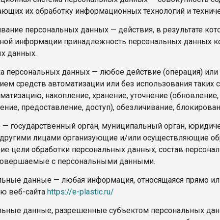
ающих их обработку информационных технологий и техниче
чивание персональных данных — действия, в результате к
ной информации принадлежность персональных данных к
х данных.
тка персональных данных — любое действие (операция) или
ием средств автоматизации или без использования таких 
ематизацию, накопление, хранение, уточнение (обновление,
ение, предоставление, доступ), обезличивание, блокирова
ор — государственный орган, муниципальный орган, юридич
 другими лицами организующие и/или осуществляющие обр
е цели обработки персональных данных, состав персонал
 совершаемые с персональными данными.
альные данные — любая информация, относящаяся прямо и
ю веб-сайта
https://e-plastic.ru/
альные данные, разрешенные субъектом персональных дан