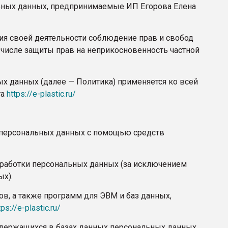
ьных данных, предпринимаемые ИП Егорова Елена
ия своей деятельности соблюдение прав и свобод
 числе защиты прав на неприкосновенность частной
ых данных (далее — Политика) применяется ко всей
та
https://e-plastic.ru/
а персональных данных с помощью средств
бработки персональных данных (за исключением
ых).
ов, а также программ для ЭВМ и баз данных,
tps://e-plastic.ru/
одержащихся в базах данных персональных данных