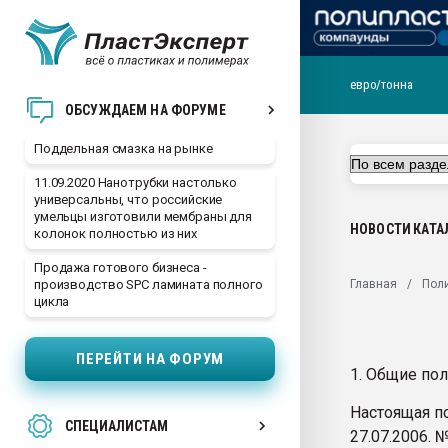
евро/тонна
Помощь в подборе мат
ОБСУЖДАЕМ НА ФОРУМЕ
Вакуум-формовочные 
Поддельная смазка на рынке
ближайшее подмосковье
Подмосковье, Москва
11.09.2020 Нанотрубки настолько
универсальны, что российские
28.07.2026 Автоматиза
умельцы изготовили мембраны для
первый план в перераб
НОВОСТИ
КАТА
колонок полностью из них
пластмасс
Продажа готового бизнеса -
28.07.2026 "Техноникол
Главная
Поли
производство SPC ламината полного
ситуацией на строител
цикла
Всё, что касается выду
бутылок
ПЕРЕЙТИ НА ФОРУМ
1. Общие по
Материал поверхности 
вакуумного формовани
Настоящая п
СПЕЦИАЛИСТАМ
Продам отходы Компо
27.07.2006.
поликарбоната и АБС-п