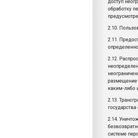
доступ неог
обработку п
предусмотре
2.10. Польз
2.11. Предо
определенно
2.12. Распр
неопределен
неограничен
размещение 
каким-либо 
2.13. Транс
государства
2.14. Уничт
безвозвратн
системе пер