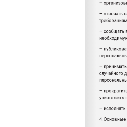
— организов
— отвечать 
требованиям
— сообщать 
необходимую
— публикова
персональны
— принимать
случайного д
персональны
— прекратить
уничтожить 
— исполнять
4. Основные