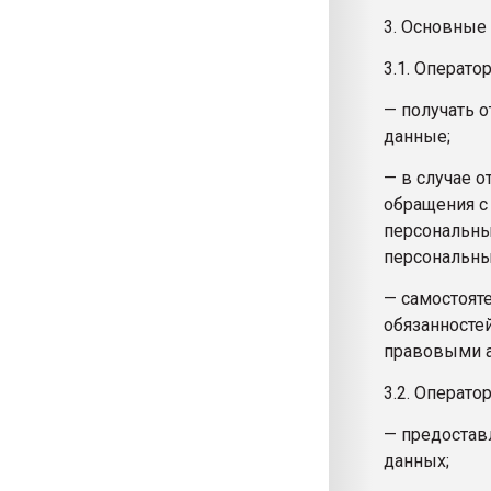
3. Основные
3.1. Операто
— получать 
данные;
— в случае 
обращения с
персональны
персональны
— самостоят
обязанносте
правовыми а
3.2. Оператор
— предостав
данных;