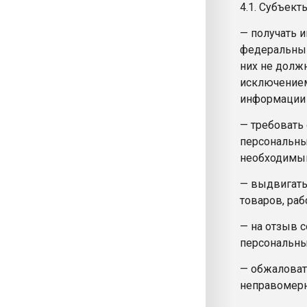
4.1. Субъек
— получать 
федеральным
них не долж
исключением
информации 
— требовать 
персональны
необходимым
— выдвигать
товаров, рабо
— на отзыв с
персональны
— обжаловат
неправомерн