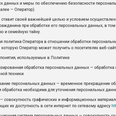
х данных и меры по обеспечению безопасности персонал
рный цвет
алее — Оператор).
ор ставит своей важнейшей целью и условием осуществлен
ФОРУМ
гражданина при обработке его персональных данных, в том
ую и семейную тайну.
щая политика Оператора в отношении обработки персональн
 которую Оператор может получить о посетителях веб-сай
 понятия, используемые в Политике
тизированная обработка персональных данных — обработк
ной техники.
ование персональных данных — временное прекращение о
и обработка необходима для уточнения персональных данн
йт — совокупность графических и информационных материал
щих их доступность в сети интернет по сетевому адресу
ht
ационная система персональных данных — совокупность с