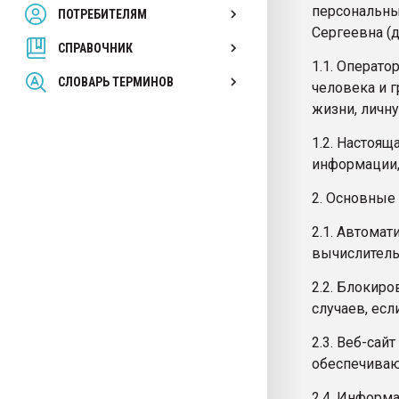
персональны
ПОТРЕБИТЕЛЯМ
Armaloy PC/ABS-1IM че
Сергеевна (д
СПРАВОЧНИК
1.1. Операт
ПЕРЕЙТИ НА 
СЛОВАРЬ ТЕРМИНОВ
человека и 
жизни, личн
1.2. Настоя
информации,
2. Основные
2.1. Автома
вычислитель
2.2. Блокир
случаев, есл
2.3. Веб-са
обеспечиваю
2.4. Информ