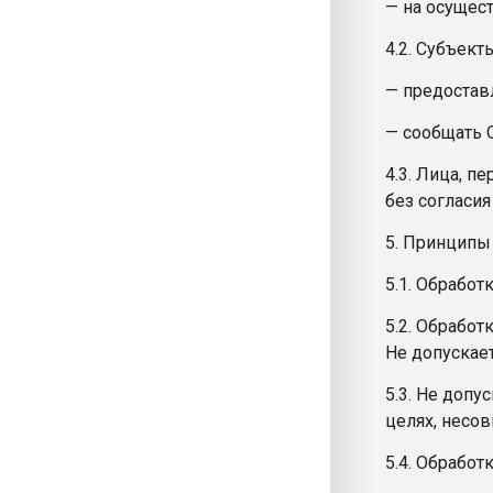
— на осущес
4.2. Субъек
— предостав
— сообщать 
4.3. Лица, 
без согласия
5. Принципы
5.1. Обрабо
5.2. Обрабо
Не допускае
5.3. Не доп
целях, несо
5.4. Обрабо