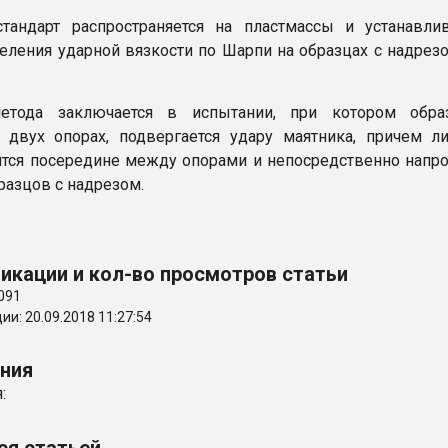
тандарт распространяется на пластмассы и устанавли
еления ударной вязкости по Шарпи на образцах с надрез
етода заключается в испытании, при котором образ
двух опорах, подвергается удару маятника, причем л
ится посередине между опорами и непосредственно напр
разцов с надрезом.
икации и кол-во просмотров статьи
091
и: 20.09.2018 11:27:54
ения
: