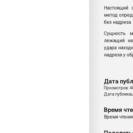
Настоящий с
метод опред
без надреза.
Сущность м
лежащий на 
удара наход
надреза у об
Дата публ
Просмотров: 4
Дата публикаци
Время чт
Время чтения