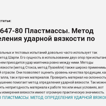
итан" стал
татьи:
ФОРУМ
4647-80 Пластмассы. Метод
ления ударной вязкости по
и
ольных и тестовых испытаний довольно часто использует так
тод Шарпи. Его сущность в использовании двух опор при испытан
чем приходится удар маятника ровно между ними. Методы
язкости (метод Стокса, метод Пуазейля) также широко применимы
отрасли. Они позволяют оценить уровень качества продукции, ка
талла, так и прочих материалов. Проверить материал на склонность
ушению помогает метод определения ударной вязкости. Так можн
ть непригодность материала к работе тех или иных условиях, вот
 измерения вязкости имеют огромную практическую значимость.
80 ПЛАСТМАССЫ. МЕТОД ОПРЕДЕЛЕНИЯ УДАРНОЙ ВЯЗКО