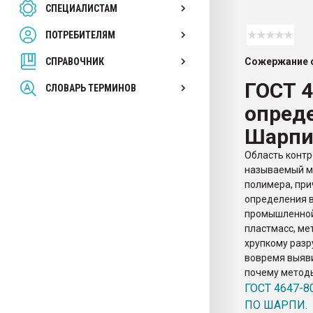
СПЕЦИАЛИСТАМ
26.07.2022 "Сибирский т
намного дороже
ПОТРЕБИТЕЛЯМ
СПРАВОЧНИК
Сожержание с
ПЕРЕЙТИ НА 
ГОСТ 
СЛОВАРЬ ТЕРМИНОВ
опреде
Шарп
Область контр
называемый ме
полимера, при
определения в
промышленной 
пластмасс, ме
хрупкому разр
вовремя выяви
почему методы
ГОСТ 4647-
ПО ШАРПИ.