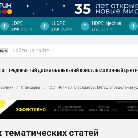
LDPE
LLDPE
HDPE injection
2490
27,71%
2150
26,05%
2190
25,11%
машины:
, с.-в.
ция выходит на
отке
ЛОГ ПРЕДПРИЯТИЙ
ДОСКА ОБЪЯВЛЕНИЙ
КОНСУЛЬТАЦИОННЫЙ ЦЕНТР
ь" довольна
ьном рынке
авочник
Стандарты
ГОСТ 4647-80 Пластмассы. Метод определения уд
ва ПЭТ
пуансона для
я
зиция
ластика
 тематических статей
рный цвет