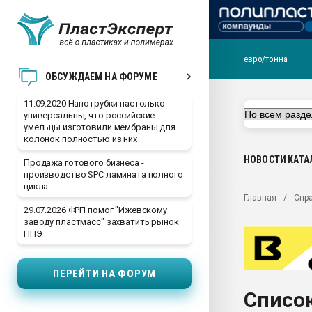
евро/тонна
Вакуум-формовочные 
ОБСУЖДАЕМ НА ФОРУМЕ
ближайшее подмосковье
Подмосковье, Москва
11.09.2020 Нанотрубки настолько
универсальны, что российские
28.07.2026 Автоматиза
умельцы изготовили мембраны для
первый план в перераб
колонок полностью из них
пластмасс
НОВОСТИ
КАТА
Продажа готового бизнеса -
28.07.2026 "Техноникол
производство SPC ламината полного
ситуацией на строител
цикла
Главная
Спр
Всё, что касается выду
29.07.2026 ФРП помог "Ижевскому
бутылок
заводу пластмасс" захватить рынок
ППЭ
Материал поверхности 
вакуумного формовани
ПЕРЕЙТИ НА ФОРУМ
Продам отходы Компо
поликарбоната и АБС-п
Список
Armaloy PC/ABS-1IM че