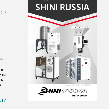
( 0 )
ии
 в
к из
 к
о
СТИ