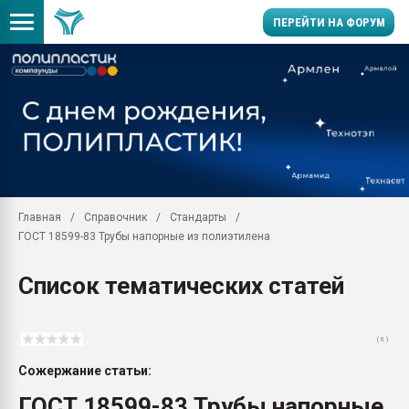
ПЕРЕЙТИ НА ФОРУМ
Продажа готового бизн
производство SPC лам
цикла
29.07.2026 ФРП помог 
заводу пластмасс" зах
ППЭ
Главная
Справочник
Стандарты
Помощь в подборе мат
ГОСТ 18599-83 Трубы напорные из полиэтилена
Вакуум-формовочные 
ближайшее подмосковье
Список тематических статей
Подмосковье, Москва
28.07.2026 Автоматиза
первый план в перераб
( 0 )
пластмасс
Сожержание статьи:
28.07.2026 "Техноникол
ситуацией на строител
ГОСТ 18599-83 Трубы напорные