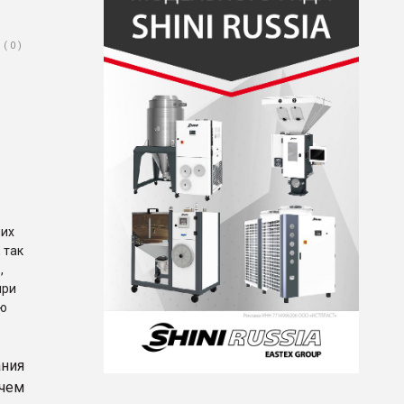
( 0 )
них
 так
,
при
ую
ния
чем