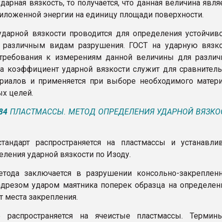
дарная вязкость, то получается, что данная величина явля
иложенной энергии на единицу площади поверхности.
дарной вязкости проводится для определения устойчив
к различным видам разрушения. ГОСТ на ударную вязк
 требования к измерениям данной величины для разли
 а коэффициент ударной вязкости служит для сравнител
риалов и применяется при выборе необходимого матер
ых целей.
84
ПЛАСТМАССЫ. МЕТОД ОПРЕДЕЛЕНИЯ УДАРНОЙ ВЯЗКО
тандарт распространяется на пластмассы и устанавли
еления ударной вязкости по Изоду.
етода заключается в разрушении консольно-закреплен
адрезом ударом маятника поперек образца на определе
т места закрепления.
е распространяется на ячеистые пластмассы. Термин