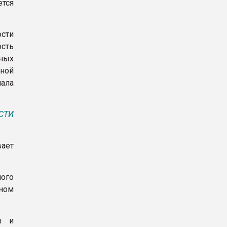
ется
ости
ость
чных
ьной
иала
СТИ
вает
ного
нном
ы и