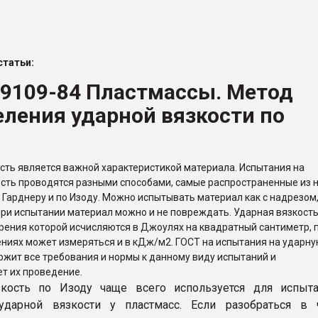
ва ПЭТ
татьи:
ФОРУМ
19109-84 Пластмассы. Метод
ления ударной вязкости по
сть является важной характеристикой материала. Испытания на
сть проводятся разными способами, самые распространенные из 
о Гарднеру и по Изоду. Можно испытывать материал как с надрезом,
ь при испытании материал можно и не повреждать. Ударная вязкость
ения которой исчисляются в Джоулях на квадратный сантиметр, 
ниях может измеряться и в кДж/м2. ГОСТ на испытания на ударн
ржит все требования и нормы к данному виду испытаний и
т их проведение.
зкость по Изоду чаще всего используется для испыта
 ударной вязкости у пластмасс. Если разобраться в 