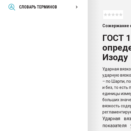
Всё, что касается выду
СЛОВАРЬ ТЕРМИНОВ
бутылок
Сожержание с
ПЕРЕЙТИ НА 
ГОСТ 
опреде
Изоду
Ударная вязко
ударную вязко
– по Шарпи, п
и без, то ест
единицы измер
больших значе
вязкость соде
регламентируе
Ударная вя
показателя