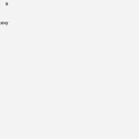
ы в
ину