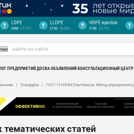
LDPE
LLDPE
HDPE injection
2490
27,71%
2150
26,05%
2190
25,11%
еса -
ината полного
"Ижевскому
ватить рынок
ЛОГ ПРЕДПРИЯТИЙ
ДОСКА ОБЪЯВЛЕНИЙ
КОНСУЛЬТАЦИОННЫЙ ЦЕНТР
ериала
машины:
авочник
Стандарты
ГОСТ 19109-84 Пластмассы. Метод определения у
, с.-в.
ция выходит на
отке
ь" довольна
 тематических статей
ьном рынке