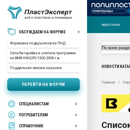
евро/тонна
Продажа готового бизн
ОБСУЖДАЕМ НА ФОРУМЕ
производство SPC лам
цикла
Формовка подкрылков из ПНД
29.07.2026 ФРП помог 
Села батарейка и слетела программа
заводу пластмасс" зах
на BMB KW22PI/1300 2006 г.в.
ППЭ
НОВОСТИ
КАТА
Поддельная смазка на рынке
Помощь в подборе мат
Вакуум-формовочные 
Главная
Спр
ПЕРЕЙТИ НА ФОРУМ
ближайшее подмосковье
Подмосковье, Москва
28.07.2026 Автоматиза
СПЕЦИАЛИСТАМ
первый план в перераб
пластмасс
ПОТРЕБИТЕЛЯМ
28.07.2026 "Техноникол
Список
ситуацией на строител
СПРАВОЧНИК