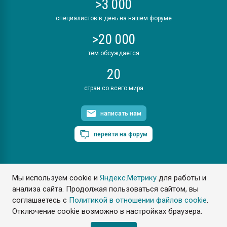
>3 000
специалистов в день на нашем форуме
>20 000
тем обсуждается
20
стран со всего мира
написать нам
перейти на форум
Мы используем cookie и
Яндекс.Метрику
для работы и
ПластЭксперт © 2006. Все права защищены
анализа сайта. Продолжая пользоваться сайтом, вы
Разрешается копирование материалов сайта с обязательной
ссылкой на www.e-plastic.ru
соглашаетесь с
Политикой в отношении файлов cookie
.
Отключение cookie возможно в настройках браузера.
Разработка сайта