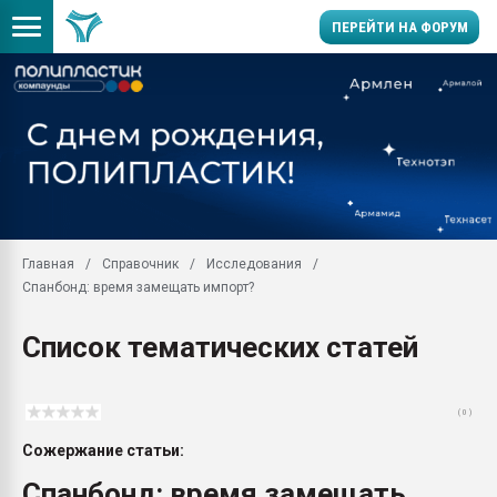
ПЕРЕЙТИ НА ФОРУМ
Продажа готового бизн
производство SPC лам
цикла
29.07.2026 ФРП помог 
заводу пластмасс" зах
ППЭ
Главная
Справочник
Исследования
Помощь в подборе мат
Спанбонд: время замещать импорт?
Вакуум-формовочные 
ближайшее подмосковье
Список тематических статей
Подмосковье, Москва
28.07.2026 Автоматиза
первый план в перераб
( 0 )
пластмасс
Сожержание статьи:
28.07.2026 "Техноникол
ситуацией на строител
Спанбонд: время замещать