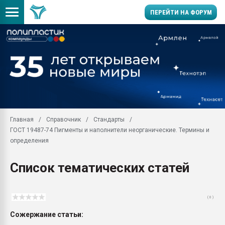
ПЕРЕЙТИ НА ФОРУМ
Продажа готового бизн
производство SPC лам
цикла
29.07.2026 ФРП помог 
заводу пластмасс" зах
ППЭ
Главная
Справочник
Стандарты
Помощь в подборе мат
ГОСТ 19487-74 Пигменты и наполнители неорганические. Термины и
Вакуум-формовочные 
определения
ближайшее подмосковье
Подмосковье, Москва
Список тематических статей
28.07.2026 Автоматиза
первый план в перераб
пластмасс
( 0 )
28.07.2026 "Техноникол
Сожержание статьи:
ситуацией на строител