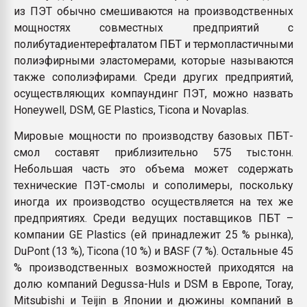
из ПЭТ обычно смешиваются на производственных
мощностях совместных предприятий с
полибутадиентерефталатом ПБТ и термопластичными
полиэфирными эластомерами, которые называются
также сополиэфирами. Среди других предприятий,
осуществляющих компаундинг ПЭТ, можно назвать
Honeywell, DSM, GE Plastics, Ticona и Novaplas.
Мировые мощности по производству базовых ПБТ-
смол составят приблизительно 575 тыс.тонн.
Небольшая часть это объема может содержать
технические ПЭТ-смолы и сополимеры, поскольку
иногда их производство осуществляется на тех же
предприятиях. Среди ведущих поставщиков ПБТ –
компании GE Plastics (ей принадлежит 25 % рынка),
DuPont (13 %), Ticona (10 %) и BASF (7 %). Остальные 45
% производственных возможностей приходятся на
долю компаний Degussa-Huls и DSM в Европе, Toray,
Mitsubishi и Teijin в Японии и дюжины компаний в