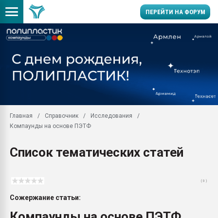
ПЕРЕЙТИ НА ФОРУМ
Продажа готового бизн
производство SPC лам
цикла
29.07.2026 ФРП помог 
заводу пластмасс" зах
ППЭ
Главная
Справочник
Исследования
Помощь в подборе мат
Компаунды на основе ПЭТФ
Вакуум-формовочные 
ближайшее подмосковье
Список тематических статей
Подмосковье, Москва
28.07.2026 Автоматиза
первый план в перераб
( 0 )
пластмасс
Сожержание статьи:
28.07.2026 "Техноникол
ситуацией на строител
Компаунды на основе ПЭТФ