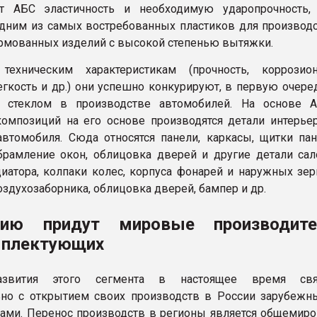
ет АБС эластичность и необходимую ударопрочность, 
одним из самых востребованных пластиков для производ
мованных изделий с высокой степенью вытяжки.
ехническим характеристикам (прочность, коррозион
легкость и др.) они успешно конкурируют, в первую очере
 стеклом в производстве автомобилей. На основе А
композиций на его основе производятся детали интерье
автомобиля. Сюда относятся панели, каркасы, щитки па
брамление окон, облицовка дверей и другие детали сал
иатора, колпаки колес, корпуса фонарей и наружных зер
оздухозаборника, облицовка дверей, бампер и др.
ию придут мировые производите
мплектующих
азвития этого сегмента в настоящее время свя
ьно с открытием своих производств в России зарубеж
ами. Перенос производств в регионы является общемир