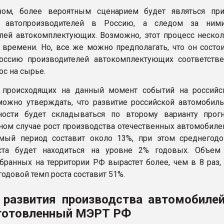
зом, более вероятным сценарием будет являться при
х автопроизводителей в Россию, а следом за ним
лей автокомплектующих. Возможно, этот процесс неско
о времени. Но, все же можно предполагать, что он состои
оссию производителей автокомплектующих соответстве
ос на сырье.
е происходящих на данный момент событий на российс
ожно утверждать, что развитие российской автомобил
ости будет складываться по второму варианту прогн
ном случае рост производства отечественных автомобиле
емый период составит около 13%, при этом среднегод
ста будет находиться на уровне 2% годовых. Объем
бранных на территории РФ вырастет более, чем в 8 раз,
одовой темп роста составит 51%.
 развития производства автомобиле
готовленный МЭРТ РФ