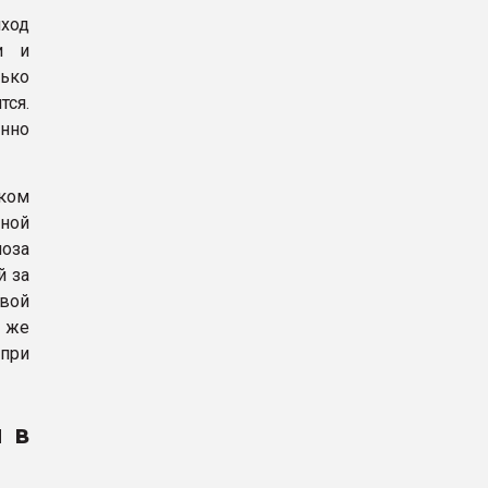
ход
и и
лько
тся.
нно
ком
ьной
оза
й за
овой
 же
 при
й в