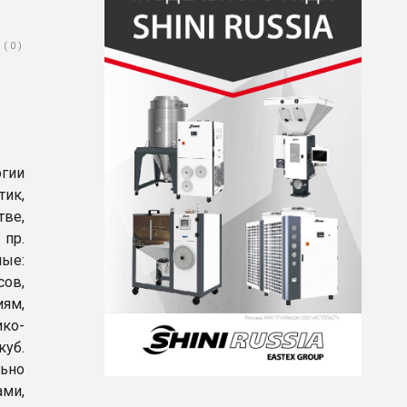
( 0 )
гии
ик,
ве,
 пр.
ые:
ов,
иям,
ико-
куб.
ьно
ами,