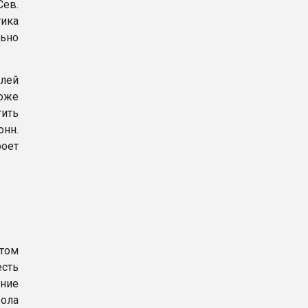
Сев.
тика
льно
елей
тоже
тить
онн.
роет
ктом
сть
ние
ола