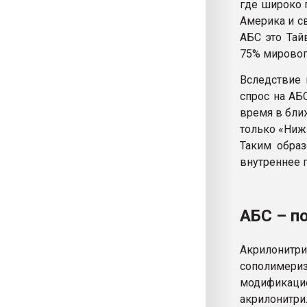
где широко п
Америка и с
АБС это Тай
75% мировог
Вследствие 
спрос на АБ
время в бли
только «Ниж
Таким образ
внутреннее 
АБС – п
Акрилонитри
сополимери
модификаци
акрилонитр