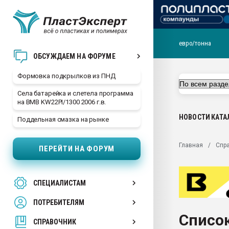
евро/тонна
Продажа готового бизн
ОБСУЖДАЕМ НА ФОРУМЕ
производство SPC лам
цикла
Формовка подкрылков из ПНД
29.07.2026 ФРП помог 
Села батарейка и слетела программа
заводу пластмасс" зах
на BMB KW22PI/1300 2006 г.в.
ППЭ
НОВОСТИ
КАТА
Поддельная смазка на рынке
Помощь в подборе мат
Вакуум-формовочные 
Главная
Спр
ПЕРЕЙТИ НА ФОРУМ
ближайшее подмосковье
Подмосковье, Москва
28.07.2026 Автоматиза
СПЕЦИАЛИСТАМ
первый план в перераб
пластмасс
ПОТРЕБИТЕЛЯМ
28.07.2026 "Техноникол
Список
ситуацией на строител
СПРАВОЧНИК