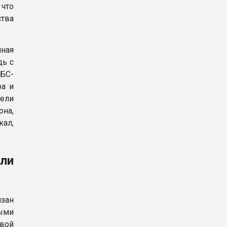
что
ства
ная
дь с
БС-
ра и
нели
она,
кал,
ли
зан
ными
овой