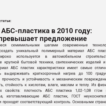
ва ПЭТ
татьи:
ФОРУМ
АБС-пластика в 2010 году:
 превышает предложение
иеся семимильными шагами современные техноло
создать уникальный полимерный материал АБС пласт
ироко используется в автомобильном строительст
е крупной бытовой техники, сантехнических изделий и
риал АБС пластик характеристики имеет самые отличн
ь выдерживать краткосрочный нагрев до 100 градус
 прочность и устойчивость к механическим поврежден
ть, стойкость к кислотам, влаге, маслам и теплу. Из физ
их свойств: плотность АБС пластика 1,02-1,08 г/см 
ва, изготавливающие АБС пластик, ГОСТ неукоснител
 проходят соответствующий контроль. Основными стран