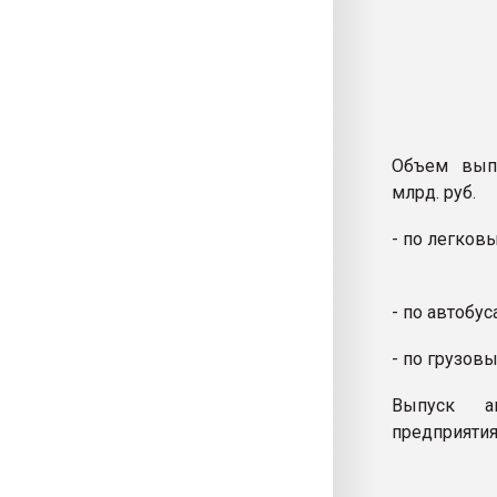
Объем выпу
млрд. руб.
- по легков
- по автобус
- по грузов
Выпуск а
предприятия