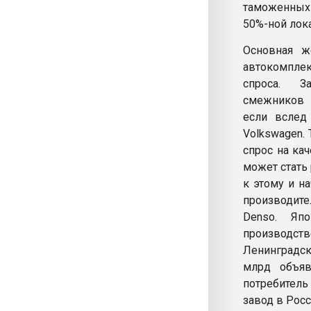
таможенных 
50%-ной лок
Основная ж
автокомплек
спроса. За
смежников 
если вслед 
Volkswagen. 
спрос на ка
может стать
к этому и н
производит
Denso. Яп
производств
Ленинградск
млрд объяв
потребитель
завод в Росс