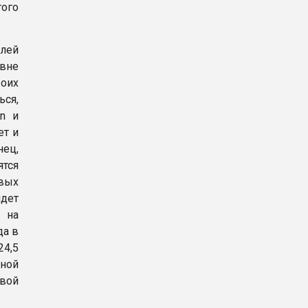
того
лей
овне
оих
ься,
an и
ет и
нец,
ятся
овых
дет
 на
да в
24,5
ной
свой