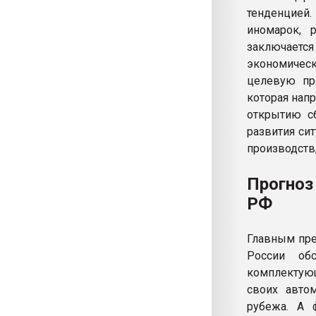
тенденцией.
иномарок, 
заключаетс
экономичес
целевую про
которая нап
открытию с
развития си
производств
Прогноз
РФ
Главным пре
России обс
комплектующ
своих авто
рубежа. А 