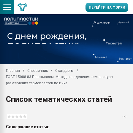
ПЕРЕЙТИ НА ФОРУМ
Продажа готового бизн
производство SPC лам
цикла
29.07.2026 ФРП помог 
заводу пластмасс" зах
ППЭ
Главная
Справочник
Стандарты
Помощь в подборе мат
ГОСТ 15088-83 Пластмассы. Метод определения температуры
Вакуум-формовочные 
размягчения термопластов по Вика
ближайшее подмосковье
Подмосковье, Москва
Список тематических статей
28.07.2026 Автоматиза
первый план в перераб
пластмасс
( 0 )
28.07.2026 "Техноникол
Сожержание статьи:
ситуацией на строител