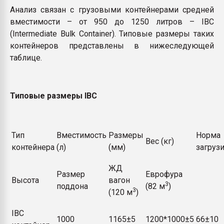
Анализ связан с грузовыми контейнерами средней
вместимости – от 950 до 1250 литров – IBC
(Intermediate Bulk Container). Типовые размеры таких
контейнеров представлены в нижеследующей
таблице.
Типовые размеры
IBC
Тип
Вместимость
Размеры
Норма
Вес (кг)
контейнера
(л)
(мм)
загруз
ЖД
Размер
Еврофура
Высота
вагон
3
поддона
(82 м
)
3
(120 м
)
IBC
1000
1165±5
1200*1000±5
66±10