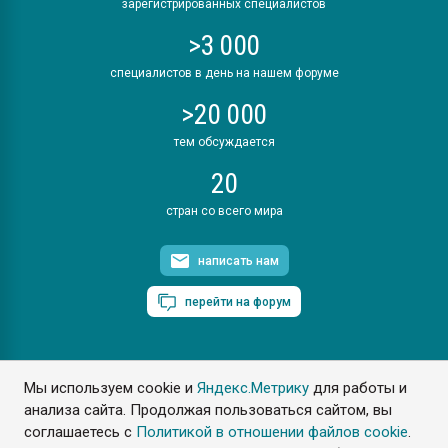
зарегистрированных специалистов
>3 000
специалистов в день на нашем форуме
>20 000
тем обсуждается
20
стран со всего мира
написать нам
перейти на форум
Мы используем cookie и
Яндекс.Метрику
для работы и
ПластЭксперт © 2006. Все права защищены
анализа сайта. Продолжая пользоваться сайтом, вы
Разрешается копирование материалов сайта с обязательной
ссылкой на www.e-plastic.ru
соглашаетесь с
Политикой в отношении файлов cookie
.