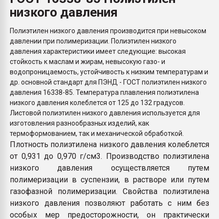
Armaloy PC/ABS-1IM че
низкого давления
Полиэтилен низкого давления производится при невысоком
ПЕРЕЙТИ НА 
давлении при полимеризации. Полиэтилен низкого
давления характеристики имеет следующие: высокая
стойкость к маслам и жирам, невысокую газо- и
водопроницаемость, устойчивость к низким температурам и
др. основной стандарт для ПЭНД - ГОСТ полиэтилен низкого
давления 16338-85. Температура плавления полиэтилена
низкого давления колеблется от 125 до 132 градусов.
Листовой полиэтилен низкого давления используется для
изготовления разнообразных изделий, как
термоформованием, так и механической обработкой.
Плотность полиэтилена низкого давления колеблется
от 0,931 до 0,970 г/см3. Производство полиэтилена
низкого давления осуществляется путем
полимеризации в суспензии, в растворе или путем
газофазной полимеризации. Свойства полиэтилена
низкого давления позволяют работать с ним без
особых мер предосторожности, он практически