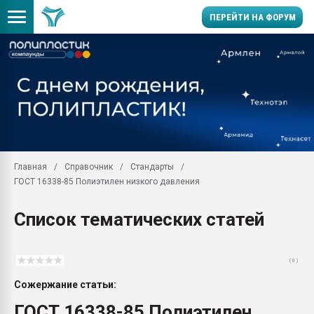
ПЕРЕЙТИ НА ФОРУМ
Помощь в подборе мат
Вакуум-формовочные 
ближайшее подмосковье
Подмосковье, Москва
28.07.2026 Автоматиза
первый план в перераб
Главная
Справочник
Стандарты
пластмасс
ГОСТ 16338-85 Полиэтилен низкого давления
28.07.2026 "Техноникол
ситуацией на строител
Список тематических статей
Всё, что касается выду
бутылок
( 0 )
Материал поверхности 
вакуумного формовани
Сожержание статьи:
Продам отходы Компо
ГОСТ 16338-85 Полиэтилен
поликарбоната и АБС-п