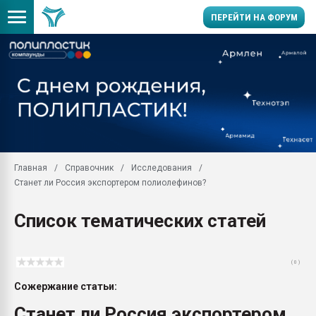
ПЕРЕЙТИ НА ФОРУМ
Продажа готового бизн
производство SPC лам
цикла
29.07.2026 ФРП помог 
заводу пластмасс" зах
ППЭ
Главная
Справочник
Исследования
Помощь в подборе мат
Станет ли Россия экспортером полиолефинов?
Вакуум-формовочные 
ближайшее подмосковье
Список тематических статей
Подмосковье, Москва
28.07.2026 Автоматиза
первый план в перераб
( 0 )
пластмасс
Сожержание статьи:
28.07.2026 "Техноникол
ситуацией на строител
Станет ли Россия экспортером