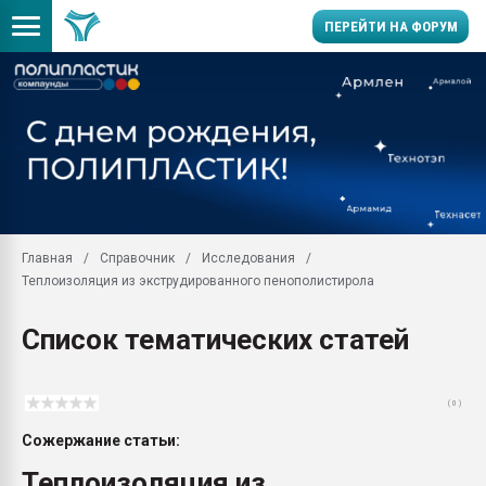
ПЕРЕЙТИ НА ФОРУМ
Продажа готового бизн
производство SPC лам
цикла
29.07.2026 ФРП помог 
заводу пластмасс" зах
ППЭ
Главная
Справочник
Исследования
Помощь в подборе мат
Теплоизоляция из экструдированного пенополистирола
Вакуум-формовочные 
ближайшее подмосковье
Список тематических статей
Подмосковье, Москва
28.07.2026 Автоматиза
первый план в перераб
( 0 )
пластмасс
Сожержание статьи:
28.07.2026 "Техноникол
ситуацией на строител
Теплоизоляция из