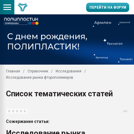
ПЕРЕЙТИ НА ФОРУМ
Продажа готового бизн
производство SPC лам
цикла
29.07.2026 ФРП помог 
заводу пластмасс" зах
ППЭ
Главная
Справочник
Исследования
Помощь в подборе мат
Исследование рынка фторополимеров
Вакуум-формовочные 
ближайшее подмосковье
Список тематических статей
Подмосковье, Москва
28.07.2026 Автоматиза
первый план в перераб
( 0 )
пластмасс
Сожержание статьи:
28.07.2026 "Техноникол
ситуацией на строител
Исследование рынка