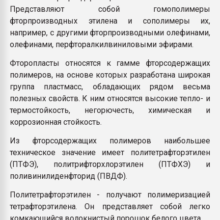
Представляют собой гомополимеры
фторпроизводных этилена и сополимеры их,
например, с другими фторпроизводными олефинами,
олефинами, перфторалкилвиниловыми эфирами.
Фторопласты относятся к гамме фторсодержащих
полимеров, на основе которых разработана широкая
группа пластмасс, обладающих рядом весьма
полезных свойств. К ним относятся высокие тепло- и
термостойкость, негорючесть, химическая и
коррозионная стойкость.
Из фторсодержащих полимеров наибольшее
техническое значение имеет политетрафторэтилен
(ПТФЭ), политрифторхлорэтилен (ПТФХЭ) и
поливинилиденфторид (ПВДФ).
Политетрафторэтилен - получают полимеризацией
тетрафторэтилена. Он представляет собой легко
комкающийся волокнистый порошок белого цвета.