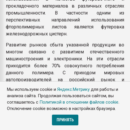
прокладочного материалов в различных отраслях
промышленности. В частности одним из
перспективных направлений использования
фторполимерных листов является футеровка
железнодорожных цистерн.
Развитие рынков сбыта указанной продукции во
многом связано с развитием отечественного
машиностроения и электроники. На эти отрасли
приходится более 70% совокупного потребления
данного полимера. С приходом мировых
автопроизводителей на российский рынок и
планируемом достижении необходимого уровня
Мы используем cookie и
Яндекс.Метрику
для работы и
локализации производств автокомплектующих,
анализа сайта. Продолжая пользоваться сайтом, вы
спрос на фторполимерную продукцию должен
соглашаетесь с
Политикой в отношении файлов cookie
.
стремительно расти. Как, впрочем, и на все
Отключение cookie возможно в настройках браузера.
конструкционные пластмассы.
ПРИНЯТЬ
Большой потенциал несет поиск новых применений