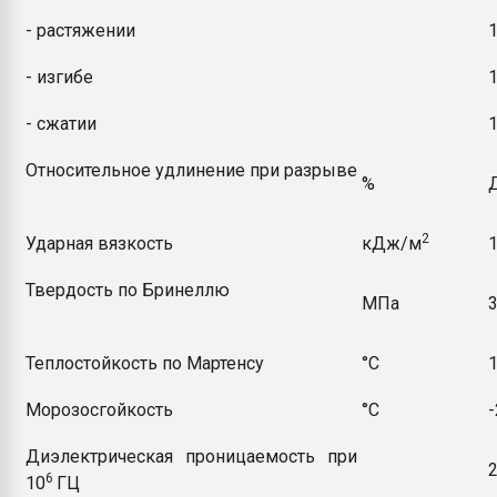
- растяжении
- изгибе
- сжатии
Относительное удлинение при разрыве
%
2
Ударная вязкость
кДж/м
Твердость по Бринеллю
МПа
Теплостойкость по Мартенсу
°С
Морозосгойкость
°С
Диэлектрическая проницаемость при
2
6
10
ГЦ