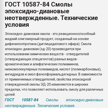
ГОСТ 10587-84 Смолы
Всё, что касается выду
бутылок
эпоксидно-диановые
неотвержденные. Технические
ПЕРЕЙТИ НА 
условия
Эпоксидно-диановая смола - это реакционноспособный
жидкий олигомерный продукт, созданный на основе
дифенилолпропана (диглицидилового эфира). Смола
эпоксидно-диановая (эд-20) производится при
использовании химических веществ - отвердителей
(отверждающих спецагентов) разных видов -
ароматических и алифатических полиаминов,
низкомолекулярных полиамидов, кислот (поликарбоновых),
ангидридов и смол фенолформальдегидных. В зависимости
от применяемых отвердителей, свойства эпоксидной
отвержденной смолы ЭД-20 изменяются в широких
пределах, что позволяет использовать смолу для различных
целей.
ГОСТ 10587-84
Смолы эпоксидно-диановые
неотвержденные. Технические условия.