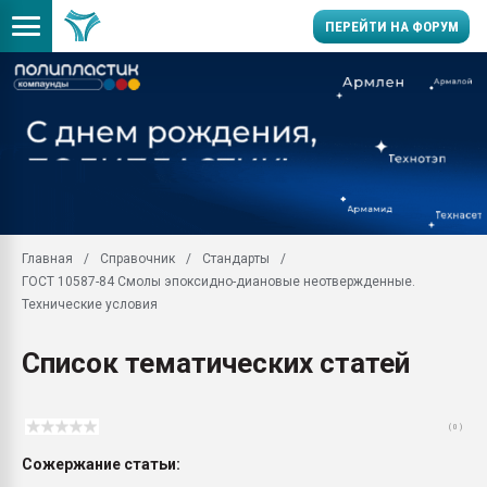
ПЕРЕЙТИ НА ФОРУМ
Продажа готового бизн
производство SPC лам
цикла
29.07.2026 ФРП помог 
заводу пластмасс" зах
ППЭ
Главная
Справочник
Стандарты
Помощь в подборе мат
ГОСТ 10587-84 Смолы эпоксидно-диановые неотвержденные.
Вакуум-формовочные 
Технические условия
ближайшее подмосковье
Подмосковье, Москва
Список тематических статей
28.07.2026 Автоматиза
первый план в перераб
пластмасс
( 0 )
28.07.2026 "Техноникол
Сожержание статьи:
ситуацией на строител