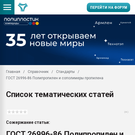
ПЕРЕЙТИ НА ФОРУМ
Продажа готового бизн
производство SPC лам
цикла
29.07.2026 ФРП помог 
заводу пластмасс" зах
ППЭ
Главная
Справочник
Стандарты
Помощь в подборе мат
ГОСТ 26996-86 Полипропилен и сополимеры пропилена
Вакуум-формовочные 
ближайшее подмосковье
Список тематических статей
Подмосковье, Москва
28.07.2026 Автоматиза
первый план в перераб
( 0 )
пластмасс
Сожержание статьи:
28.07.2026 "Техноникол
ситуацией на строител
ГОСТ 26996-86 Полипропилен и