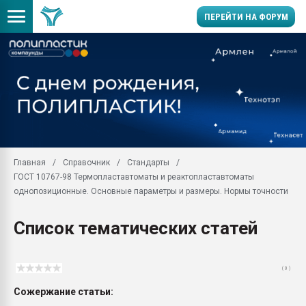
ПЕРЕЙТИ НА ФОРУМ
Продажа готового бизн
производство SPC лам
цикла
29.07.2026 ФРП помог 
заводу пластмасс" зах
ППЭ
Главная
Справочник
Стандарты
Помощь в подборе мат
ГОСТ 10767-98 Термопластавтоматы и реактопластавтоматы
Вакуум-формовочные 
однопозиционные. Основные параметры и размеры. Нормы точности
ближайшее подмосковье
Подмосковье, Москва
Список тематических статей
28.07.2026 Автоматиза
первый план в перераб
пластмасс
( 0 )
28.07.2026 "Техноникол
Сожержание статьи:
ситуацией на строител