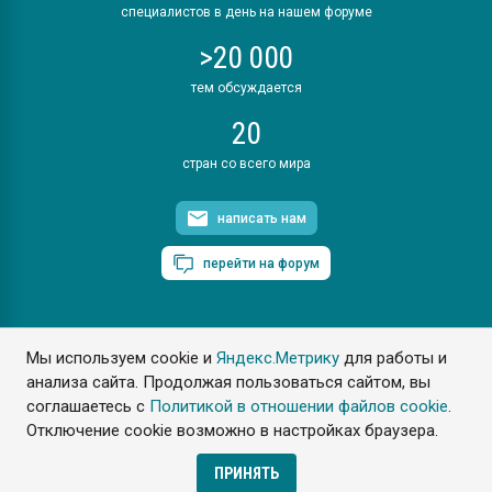
специалистов в день на нашем форуме
>20 000
тем обсуждается
20
стран со всего мира
написать нам
перейти на форум
Мы используем cookie и
Яндекс.Метрику
для работы и
ПластЭксперт © 2006. Все права защищены
анализа сайта. Продолжая пользоваться сайтом, вы
Разрешается копирование материалов сайта с обязательной
ссылкой на www.e-plastic.ru
соглашаетесь с
Политикой в отношении файлов cookie
.
Отключение cookie возможно в настройках браузера.
Разработка сайта
ПРИНЯТЬ