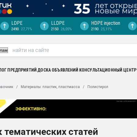
LDPE
LLDPE
HDPE injection
2490
27,71%
2150
26,05%
2190
25,11%
еса -
ината полного
"Ижевскому
ватить рынок
ЛОГ ПРЕДПРИЯТИЙ
ДОСКА ОБЪЯВЛЕНИЙ
КОНСУЛЬТАЦИОННЫЙ ЦЕНТР
ериала
машины:
авочник
Материалы: пластик, пластмасса
Полистирол
, с.-в.
ция выходит на
отке
ь" довольна
 тематических статей
ьном рынке