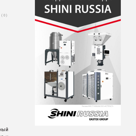
( 0 )
рный