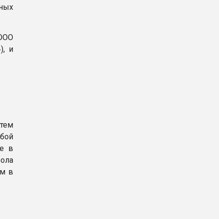
ьных
ООО
), и
тем
бой
се в
рола
мм в