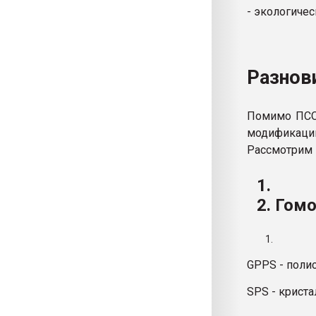
- экологиче
Разнов
Помимо ПСО
модификаци
Рассмотрим 
Гомо
GPPS - поли
SPS - крист