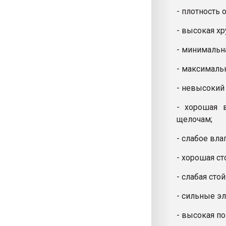
- плотность 
- высокая хр
- минимальна
- максимальн
- невысокий
- хорошая 
щелочам;
- слабое вла
- хорошая ст
- слабая сто
- сильные э
- высокая п