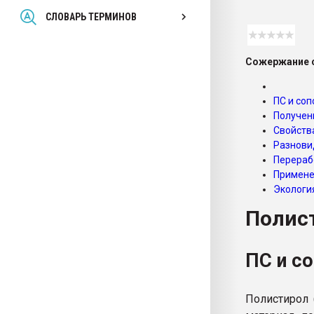
Всё, что касается выду
СЛОВАРЬ ТЕРМИНОВ
бутылок
Сожержание с
ПЕРЕЙТИ НА 
ПС и со
Получен
Свойств
Разнови
Перераб
Примен
Экологи
Полис
ПС и с
Полистирол 