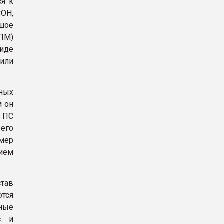
ся к
СОН,
ьшое
УПМ)
виде
 или
ных
м он
м ПС
его
имер
нием
тав
ются
ные
с и