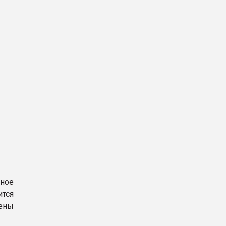
ное
тся
ены