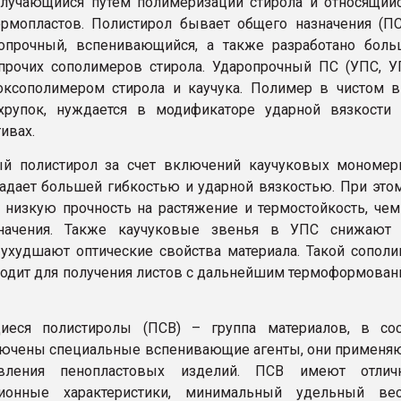
олучающийся путем полимеризации стирола и относящий
ермопластов. Полистирол бывает общего назначения (П
ропрочный, вспенивающийся, а также разработано бол
прочих сополимеров стирола. Ударопрочный ПС (УПС, 
оксополимером стирола и каучука. Полимер в чистом 
 хрупок, нуждается в модификаторе ударной вязкости
ивах.
ый полистирол за счет включений каучуковых мономер
адает большей гибкостью и ударной вязкостью. При это
 низкую прочность на растяжение и термостойкость, че
начения. Также каучуковые звенья в УПС снижают 
 ухудшают оптические свойства материала. Такой сопол
ходит для получения листов с дальнейшим термоформова
иеся полистиролы (ПСВ) – группа материалов, в сос
ючены специальные вспенивающие агенты, они применя
овления пенопластовых изделий. ПСВ имеют отлич
ционные характеристики, минимальный удельный ве