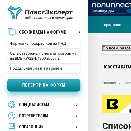
евро/тонна
Продажа готового бизн
ОБСУЖДАЕМ НА ФОРУМЕ
производство SPC лам
цикла
Формовка подкрылков из ПНД
29.07.2026 ФРП помог 
Села батарейка и слетела программа
заводу пластмасс" зах
на BMB KW22PI/1300 2006 г.в.
ППЭ
НОВОСТИ
КАТА
Поддельная смазка на рынке
Помощь в подборе мат
Вакуум-формовочные 
Главная
Спр
ПЕРЕЙТИ НА ФОРУМ
ближайшее подмосковье
Подмосковье, Москва
28.07.2026 Автоматиза
СПЕЦИАЛИСТАМ
первый план в перераб
пластмасс
ПОТРЕБИТЕЛЯМ
28.07.2026 "Техноникол
Список
ситуацией на строител
СПРАВОЧНИК