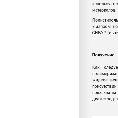
используют
материалов.
Полистирол
«Газпром не
СИБУР (выпу
Получение
Как следуе
полимериза
жидкое вещ
присутствии
показана на
диаметре, р