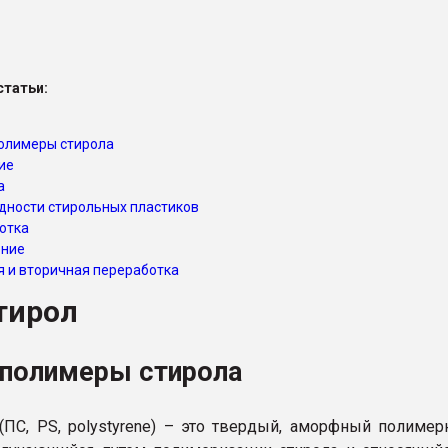
ва ПЭТ
татьи:
ФОРУМ
полимеры стирола
ие
а
дности стирольных пластиков
отка
ение
я и вторичная переработка
тирол
ополимеры стирола
(ПС, PS, polystyrene) – это твердый, аморфный полиме