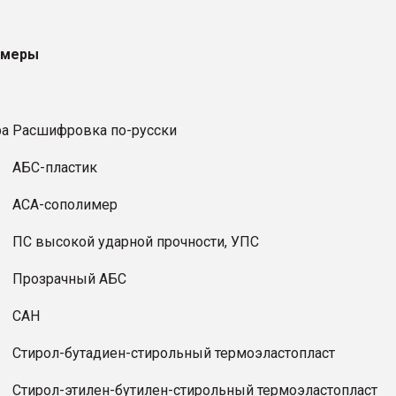
имеры
ра
Расшифровка по-русски
АБС-пластик
АСА-сополимер
ПС высокой ударной прочности, УПС
Прозрачный АБС
САН
Стирол-бутадиен-стирольный термоэластопласт
Стирол-этилен-бутилен-стирольный термоэластопласт