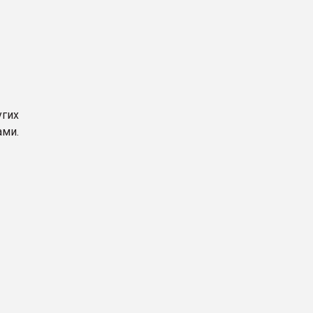
гих
ми.