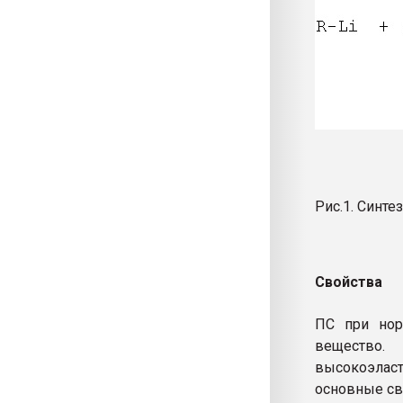
Рис.1. Синте
Свойства
ПС при нор
вещество.
высокоэлас
основные св