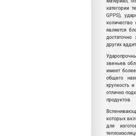
материал, п
категории т
GPPS), уда
количество 
является бл
достаточно
других аддит
Ударопрочн
звеньев обл
имеет более
общего наз
хрупкость и
отлично под
продуктов.
Вспенивающ
которых вкл
для изгот
теплоизоля