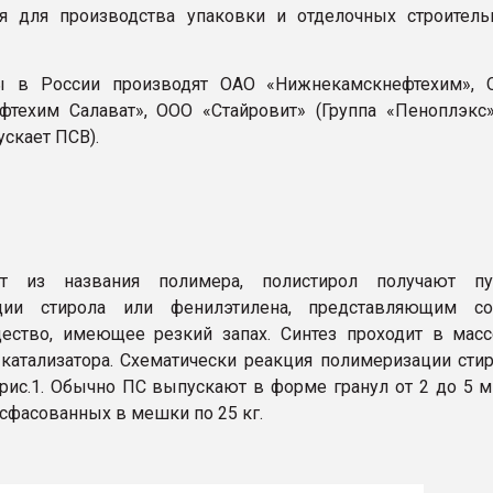
ся для производства упаковки и отделочных строител
ы в России производят ОАО «Нижнекамскнефтехим», 
фтехим Салават», ООО «Стайровит» (Группа «Пеноплэкс»
скает ПСВ).
т из названия полимера, полистирол получают пу
ции стирола или фенилэтилена, представляющим со
ество, имеющее резкий запах. Синтез проходит в мас
 катализатора. Схематически реакция полимеризации сти
 рис.1. Обычно ПС выпускают в форме гранул от 2 до 5 
асфасованных в мешки по 25 кг.