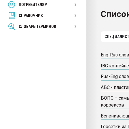
ПОТРЕБИТЕЛЯМ
Armaloy PC/ABS-1IM че
Список
СПРАВОЧНИК
ПЕРЕЙТИ НА 
СЛОВАРЬ ТЕРМИНОВ
СПЕЦИАЛИС
Eng-Rus сло
IBC контейн
Rus-Eng сло
АБС - пласти
БОПС – самы
коррексов
Вспенивающ
Геосетки из