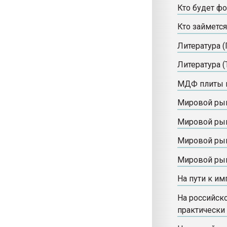
Кто будет ф
Кто займетс
Литература (
Литература (
МДФ плиты в
Мировой рын
Мировой рын
Мировой ры
Мировой ры
На пути к и
На российск
практически