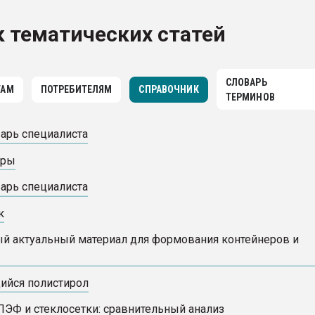
рный цвет
 тематических статей
ФОРУМ
СЛОВАРЬ
ТАМ
ПОТРЕБИТЕЛЯМ
СПРАВОЧНИК
ТЕРМИНОВ
варь специалиста
еры
варь специалиста
к
й актуальный материал для формования контейнеров и
ийся полистирол
 ПЭФ и стеклосетки: сравнительный анализ