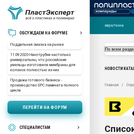
евро/тонна
Помощь в подборе мат
ОБСУЖДАЕМ НА ФОРУМЕ
Вакуум-формовочные 
Поддельная смазка на рынке
ближайшее подмосковье
Подмосковье, Москва
11.09.2020 Нанотрубки настолько
универсальны, что российские
28.07.2026 Автоматиза
умельцы изготовили мембраны для
первый план в перераб
НОВОСТИ
КАТА
колонок полностью из них
пластмасс
Продажа готового бизнеса -
28.07.2026 "Техноникол
Главная
Спр
производство SPC ламината полного
ситуацией на строител
цикла
Всё, что касается выду
бутылок
ПЕРЕЙТИ НА ФОРУМ
Материал поверхности 
вакуумного формовани
Список
СПЕЦИАЛИСТАМ
Продам отходы Компо
поликарбоната и АБС-п