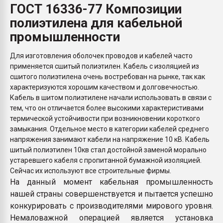
ГОСТ 16336-77 Композиции
Всё, что касается выду
бутылок
полиэтилена для кабельной
промышленности
ПЕРЕЙТИ НА 
Для изготовления оболочек проводов и кабелей часто
применяется сшитый полиэтилен. Кабель с изоляцией из
сшитого полиэтилена очень востребован на рынке, так как
характеризуются хорошим качеством и долговечностью.
Кабель в шитом полиэтилене начали использовать в связи с
тем, что он отличается более высокими характеристивами
термической устойчивости при возникновении короткого
замыкания. Отдельное место в категории кабелей среднего
напряжения занимают кабели на напряжение 10 кВ. Кабель
шитый полиэтилен 10кв стал достойной заменой морально
устаревшего кабеля с пропитанной бумажной изоляцией.
Сейчас их используют все строительные фирмы.
На данный момент кабельная промышленность
нашей страны совершенствуется и пытается успешно
конкурировать с производителями мирового уровня.
Немаловажной операцией является установка