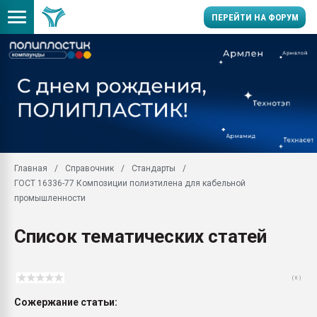
ПЕРЕЙТИ НА ФОРУМ
Продажа готового бизн
производство SPC лам
цикла
29.07.2026 ФРП помог 
заводу пластмасс" зах
ППЭ
Главная
Справочник
Стандарты
Помощь в подборе мат
ГОСТ 16336-77 Композиции полиэтилена для кабельной
Вакуум-формовочные 
промышленности
ближайшее подмосковье
Подмосковье, Москва
Список тематических статей
28.07.2026 Автоматиза
первый план в перераб
пластмасс
( 0 )
28.07.2026 "Техноникол
Сожержание статьи:
ситуацией на строител