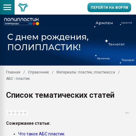
ПЕРЕЙТИ НА ФОРУМ
11.09.2020 Нанотрубки
универсальны, что рос
умельцы изготовили м
колонок полностью из 
Продажа готового бизн
производство SPC лам
цикла
Главная
Справочник
Материалы: пластик, пластмасса
АБС - пластик
29.07.2026 ФРП помог 
заводу пластмасс" зах
ППЭ
Список тематических статей
Помощь в подборе мат
Вакуум-формовочные 
( 0 )
ближайшее подмосковье
Подмосковье, Москва
Сожержание статьи:
28.07.2026 Автоматиза
Что такое АБС пластик
первый план в перераб