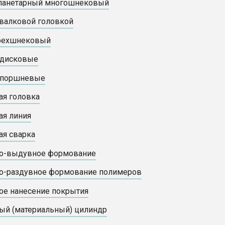
планетарный многошнековый
 валковой головкой
трехшнековый
 дисковые
 поршневые
ая головка
ая линия
ая сварка
но-выдувное формование
о-раздувное формование полимеров
ое нанесение покрытия
ый (материальный) цилиндр