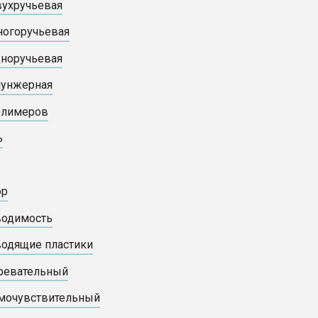
вухручьевая
ногоручьевая
дноручьевая
лунжерная
олимеров
ь
ор
водимость
одящие пластики
ревательный
мочувствительный