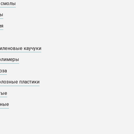
 смолы
ты
ия
иленовые каучуки
полимеры
оза
лозные пластики
тые
жные