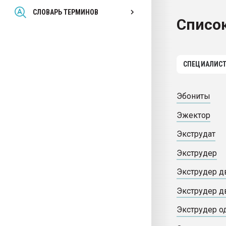
Всё, что касается выду
СЛОВАРЬ ТЕРМИНОВ
бутылок
Список
ПЕРЕЙТИ НА 
СПЕЦИАЛИС
Эбониты
Эжектор
Экструдат
Экструдер
Экструдер 
Экструдер д
Экструдер 