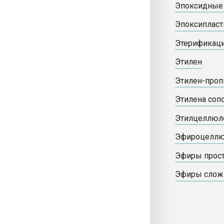
Эпоксидные
Эпоксиплас
Этерификац
Этилен
Этилен-проп
Этилена со
Этилцеллюл
Эфироцеллю
Эфиры прос
Эфиры сло