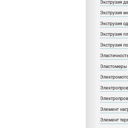
Экструзия д
Экструзия м
Экструзия о
Экструзия п
Экструзия п
Эластичност
Эластомеры
Электромот
Электропро
Электропров
Элемент наг
Элемент тер