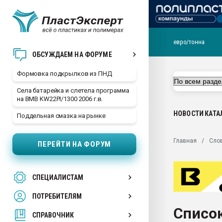
евро/тонна
Продажа готового бизн
ОБСУЖДАЕМ НА ФОРУМЕ
производство SPC лам
цикла
Формовка подкрылков из ПНД
29.07.2026 ФРП помог 
Села батарейка и слетела программа
заводу пластмасс" зах
на BMB KW22PI/1300 2006 г.в.
ППЭ
НОВОСТИ
КАТА
Поддельная смазка на рынке
Помощь в подборе мат
Вакуум-формовочные 
Главная
Сло
ПЕРЕЙТИ НА ФОРУМ
ближайшее подмосковье
Подмосковье, Москва
28.07.2026 Автоматиза
СПЕЦИАЛИСТАМ
первый план в перераб
пластмасс
ПОТРЕБИТЕЛЯМ
28.07.2026 "Техноникол
Список
ситуацией на строител
СПРАВОЧНИК