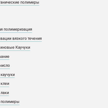
ганические полимеры
я полимеризация
ивации вязкого течения
риновые Каучуки
вание
число
каучуки
 клеи
 лаки
 полимеры