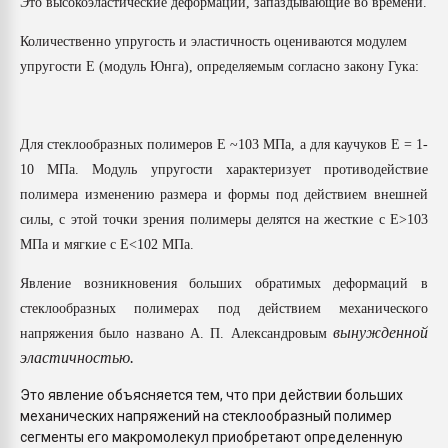
Это высокоэластические деформации, запаздывающие во времени.
Всё, что касается выду
бутылок
Количественно упругость и эластичность оцениваются модулем
упругости E (модуль Юнга), определяемым согласно закону Гука:
ПЕРЕЙТИ НА 
Для стеклообразных полимеров Е ~103 МПа, а для каучуков Е = 1-
10 МПа. Модуль упругости характеризует противодействие
полимера изменению размера и формы под действием внешней
силы, с этой точки зрения полимеры делятся на жесткие с Е>103
МПа и мягкие с Е<102 МПа.
Явление возникновения больших обратимых деформаций в
стеклообразных полимерах под действием механического
вынужденной
напряжения было названо А. П. Александровым
эластичностью.
Это явление объясняется тем, что при действии больших
механических напряжений на стеклообразный полимер
сегменты его макромолекул приобретают определенную