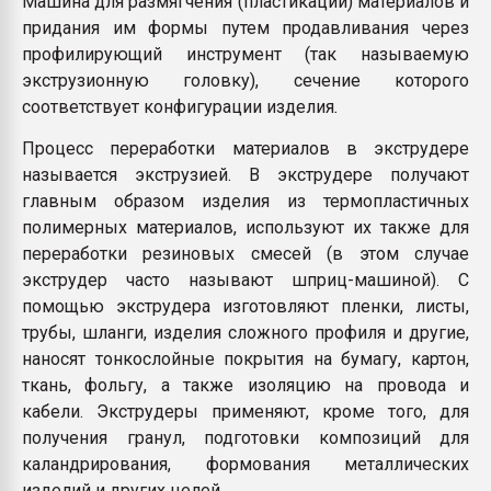
Машина для размягчения (пластикации) материалов и
Всё, что касается выду
придания им формы путем продавливания через
бутылок
профилирующий инструмент (так называемую
экструзионную головку), сечение которого
ПЕРЕЙТИ НА 
соответствует конфигурации изделия
.
Процесс переработки материалов в экструдере
называется экструзией. В экструдере получают
главным образом изделия из термопластичных
полимерных материалов, используют их также для
переработки резиновых смесей (в этом случае
экструдер часто называют шприц-машиной). С
помощью экструдера изготовляют пленки, листы,
трубы, шланги, изделия сложного профиля и другие,
наносят тонкослойные покрытия на бумагу, картон,
ткань, фольгу, а также изоляцию на провода и
кабели. Экструдеры применяют, кроме того, для
получения гранул, подготовки композиций для
каландрирования, формования металлических
изделий и других целей.