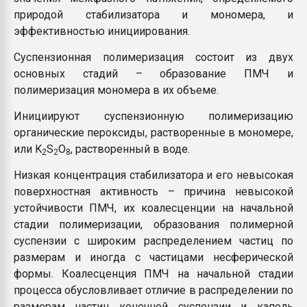
природой стабилизатора и мономера, и
эффективностью инициирования.
Суспензионная полимеризация состоит из двух
основных стадий – образование ПМЧ и
полимеризация мономера в их объеме.
Инициируют суспензионную полимеризацию
органические пероксиды, растворенные в мономере,
или K
S
O
, растворенный в воде.
2
2
8
Низкая концентрация стабилизатора и его невысокая
поверхностная активность – причина невысокой
устойчивости ПМЧ, их коалесценции на начальной
стадии полимеризации, образования полимерной
суспензии с широким распределением частиц по
размерам и иногда с частицами несферической
формы. Коалесценция ПМЧ на начальной стадии
процесса обусловливает отличие в распределении по
размерам частиц конечной суспензии и капель