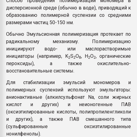
Способ проведения полимеризации мономера в
Armaloy PC/ABS-1IM че
дисперсионной среде (обычно в воде), приводящий к
образованию полимерной суспензии со средними
размерами частиц 50-150 нм.
ПЕРЕЙТИ НА 
Обычно Эмульсионная полимеризация протекает по
радикальному механизму. Полимеризацию
инициируют водо- или маслорастворимые
инициаторы (например, K
S
O
, Н
О
, органические
2
2
8
2
2
пероксиды), а также окислительно-
восстановительные системы.
Для стабилизации эмульсий мономеров и
полимерных суспензий используют эмульгаторы:
анионактивные (алкилсульфонат Na, соли жирных
кислот и других) и неионогенные ПАВ
(оксиэтилированные кислоты, полипропиленгликоли
и других), а также ПАВ смешанного типа
(сульфированные оксиэтилированные
нонилфенолы).