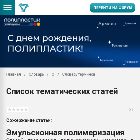
ПЕРЕЙТИ НА ФОРУМ
Помощь в подборе мат
Вакуум-формовочные 
ближайшее подмосковье
Подмосковье, Москва
28.07.2026 Автоматиза
первый план в перераб
Главная
Словарь
Э
Словарь терминов
пластмасс
28.07.2026 "Техноникол
Список тематических статей
ситуацией на строител
Всё, что касается выду
бутылок
( 0 )
Материал поверхности 
Сожержание статьи:
вакуумного формовани
Эмульсионная полимеризация
Продам отходы Компо
поликарбоната и АБС-п