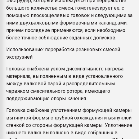
Экструдер, который используется при переработке
Всё, что касается выду
большого количества смеси, гомогенезирует ее, с
бутылок
помощью плоскощелевых головок и следующими за
ними двухвалковыми формовочными каландрами,
ПЕРЕЙТИ НА 
причем последние применяются, если необходимо
более точное соблюдение заданных допусков.
Использование: переработка резиновых смесей
экструзией
Головка снабжена узлом диссипативного нагрева
материала, выполненным в виде установленного
между валковой парой и распределительным
червяком смесительного ротора, имеющего
поддерживающие опоры качения.
Головка снабжена уплотнением формующей камеры
вытянутой формы с трубкой охлаждения и выпуклой
стенкой со стороны формующей камеры. Уплотнение
нижнего валка выполнено в виде собранных в