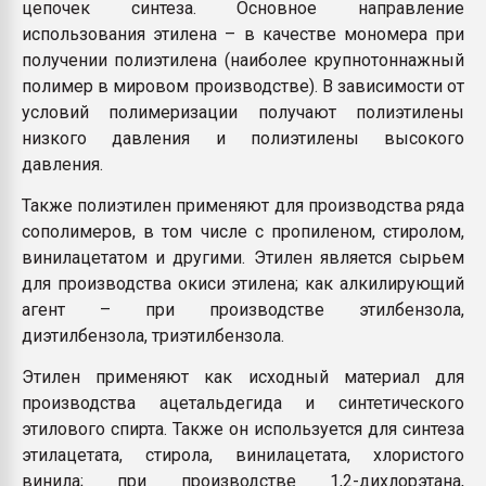
цепочек синтеза. Основное направление
использования этилена – в качестве мономера при
получении полиэтилена (наиболее крупнотоннажный
полимер в мировом производстве). В зависимости от
условий полимеризации получают полиэтилены
низкого давления и полиэтилены высокого
давления.
Также полиэтилен применяют для производства ряда
сополимеров, в том числе с пропиленом, стиролом,
винилацетатом и другими. Этилен является сырьем
для производства окиси этилена; как алкилирующий
агент – при производстве этилбензола,
диэтилбензола, триэтилбензола.
Этилен применяют как исходный материал для
производства ацетальдегида и синтетического
этилового спирта. Также он используется для синтеза
этилацетата, стирола, винилацетата, хлористого
винила; при производстве 1,2-дихлорэтана,