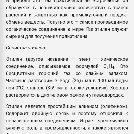
В природе этот газ практически не встречается: он
Всё, что касается выду
образуется в незначительных количествах в тканях
бутылок
растений и животных как промежуточный продукт
обмена веществ. Попутно это – самое производимое
ПЕРЕЙТИ НА 
органическое соединение в мире. Газ этилен служит
сырьем для получения полиэтилена.
Свойства этилена
Этилен (другое название – этен) – химическое
соединение, описываемое формулой С
H
. Это
2
4
бесцветный горючий газ со слабым запахом.
Частично растворим в воде (25,6 мл в 100 мл воды
при 0°C), этаноле (359 мл в тех же условиях). Хорошо
растворяется в диэтиловом эфире и углеводородах.
Этилен является простейшим алкеном (олефином).
Содержит двойную связь и поэтому относится к
ненасыщенным соединениям. Играет чрезвычайно
важную роль в промышленности, а также является