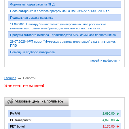
Формовка подкрылков из ПНД
Села батарейка и слетела программа на BMB KW22PI/1300 2006 г.в.
Поддельная смазка на рынке
11.09.2020 Нанотрубки настолько универсальны, что российские
умельцы изготовили мембраны для колонок полностью из них
Продажа готового бизнеса - производство SPC ламината полного цикла
29.07.2026 ФРП помог "Ижевскому заводу пластмасс" захватить рынок
ППЭ
Помощь в подборе материала
перейти на форум »
→
Главная
Новости
Элемент не найден!
Мировые цены на полимеры
PA PA6
2,690.00
PC transparent
4,070.00
PET bottel
1,170.00