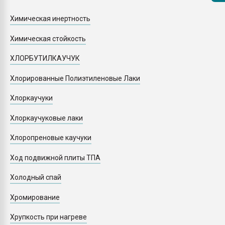
Armaloy PC/ABS-1IM че
Химическая инертность
ПЕРЕЙТИ НА 
Химическая стойкость
ХЛОРБУТИЛКАУЧУК
Хлорированные Полиэтиленовые Лаки
Хлоркаучуки
Хлоркаучуковые лаки
Хлоропреновые каучуки
Ход подвижной плиты ТПА
Холодный спай
Хромирование
Хрупкость при нагреве