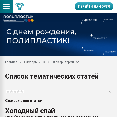
ПЕРЕЙТИ НА ФОРУМ
Помощь в подборе мат
Вакуум-формовочные 
ближайшее подмосковье
Подмосковье, Москва
28.07.2026 Автоматиза
первый план в перераб
Главная
Словарь
Х
Словарь терминов
пластмасс
28.07.2026 "Техноникол
Список тематических статей
ситуацией на строител
Всё, что касается выду
бутылок
( 0 )
Материал поверхности 
Сожержание статьи:
вакуумного формовани
Холодный спай
Продам отходы Компо
поликарбоната и АБС-п