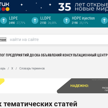
LDPE
LLDPE
HDPE injection
2490
27,71%
2150
26,05%
2190
25,11%
"Ижевскому
ватить рынок
ериала
машины:
, с.-в.
ЛОГ ПРЕДПРИЯТИЙ
ДОСКА ОБЪЯВЛЕНИЙ
КОНСУЛЬТАЦИОННЫЙ ЦЕНТР
ция выходит на
варь
Х
Словарь терминов
отке
ь" довольна
ьном рынке
ва ПЭТ
 тематических статей
пуансона для