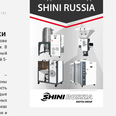
( 0 )
ки
ове
х. В
нный
й 5-
в –
тоны
сть
дые
ных
ках
ые и