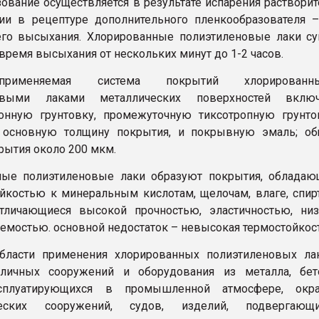
ование осуществляется в результате испарения растворит
ии в рецептуре дополнительного пленкообразователя 
его высыхания. Хлорированные полиэтиленовые лаки с
 время высыхания от нескольких минут до 1-2 часов.
рименяемая система покрытий хлорированн
новыми лаками металлических поверхностей включ
онную грунтовку, промежуточную тиксотропную грунто
основную толщину покрытия, и покрывную эмаль; об
рытия около 200 мкм.
ные полиэтиленовые лаки образуют покрытия, обладаю
йкостью к минеральным кислотам, щелочам, влаге, спир
тличающиеся высокой прочностью, эластичностью, низ
емостью. основной недостаток – невысокая термостойкост
бласти применения хлорированных полиэтиленовых лак
зличных сооружений и оборудования из металла, бето
сплуатирующихся в промышленной атмосфере, окра
ческих сооружений, судов, изделий, подвергающи