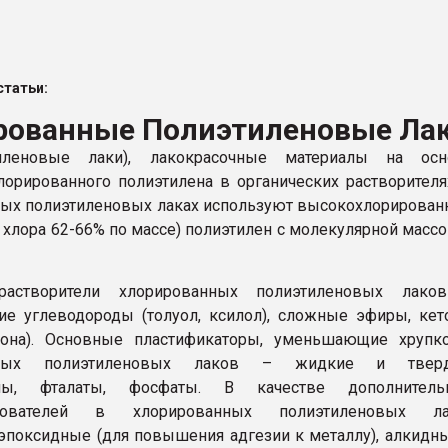
я
ФОРУМ
татьи:
рованные Полиэтиленовые Ла
тиленовые лаки), лакокрасочные материалы на осн
лорированного полиэтилена в органических растворителя
ых полиэтиленовых лаках используют высокохлорирова
 хлора 62-66% по массе) полиэтилен с молекулярной массо
растворители хлорированных полиэтиленовых лако
ие углеводороды (толуол, ксилол), сложные эфиры, ке
тона). Основные пластификаторы, уменьшающие хрупко
нных полиэтиленовых лаков – жидкие и твер
ины, фталаты, фосфаты. В качестве дополнитель
азователей в хлорированных полиэтиленовых ла
эпоксидные (для повышения адгезии к металлу), алкидн