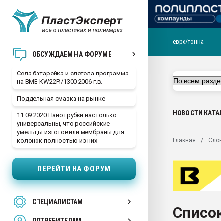
евро/тонна
29.07.2026 ФРП помог 
ОБСУЖДАЕМ НА ФОРУМЕ
заводу пластмасс" зах
ППЭ
Села батарейка и слетела программа
на BMB KW22PI/1300 2006 г.в.
Помощь в подборе мат
Поддельная смазка на рынке
Вакуум-формовочные 
ближайшее подмосковье
НОВОСТИ
КАТА
11.09.2020 Нанотрубки настолько
Подмосковье, Москва
универсальны, что российские
умельцы изготовили мембраны для
28.07.2026 Автоматиза
Главная
Сло
колонок полностью из них
первый план в перераб
пластмасс
ПЕРЕЙТИ НА ФОРУМ
28.07.2026 "Техноникол
ситуацией на строител
Всё, что касается выду
СПЕЦИАЛИСТАМ
бутылок
Список
ПОТРЕБИТЕЛЯМ
Материал поверхности 