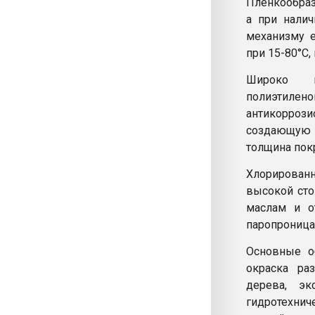
Пленкообраз
а при налич
механизму 
при 15-80°С,
Широко п
полиэтиле
антикоррози
создающую 
толщина пок
Хлорирован
высокой сто
маслам и о
паропроница
Основные о
окраска ра
дерева, эк
гидротехни