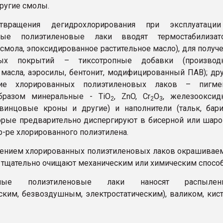
ругие смолы.
твращения дегидрохлорирования при эксплуатаци
ные полиэтиленовые лаки вводят термостабилизат
 смола, эпоксидированное растительное масло), для получ
йных покрытий – тиксотропные добавки (производ
 масла, аэросилы, бентонит, модифицированный ПАВ); др
щие хлорированных полиэтиленовых лаков – пигме
бразом минеральные - TiO
, ZnO, Сr
О
, железооксид
2
2
3
винцовые кроны и другие) и наполнители (тальк, бар
торые предварительно диспергируют в бисерной или шар
р-ре хлорированного полиэтилена.
сением хлорированных полиэтиленовых лаков окрашива
 тщательно очищают механическим или химическим спосо
нные полиэтиленовые лаки наносят распылен
ским, безвоздушным, электростатическим), валиком, кис