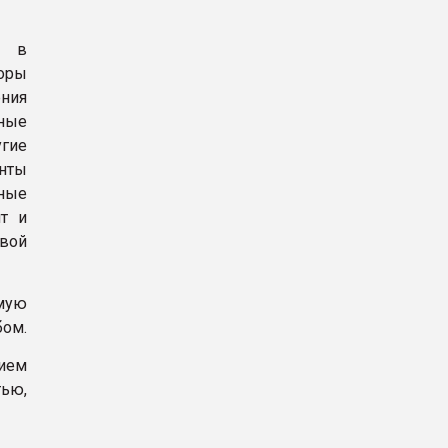
и в
оры
ения
ные
угие
нты
ные
ит и
овой
емую
бом.
ием
тью,