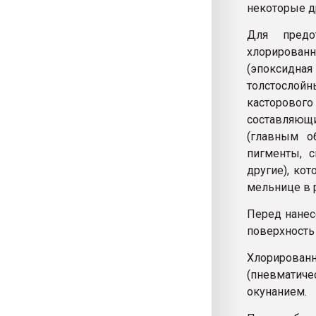
некоторые д
Для предо
хлорирован
(эпоксидная
толстосло
касторового
составляю
(главным о
пигменты, с
другие), ко
мельнице в 
Перед нане
поверхность
Хлорирова
(пневматиче
окунанием.