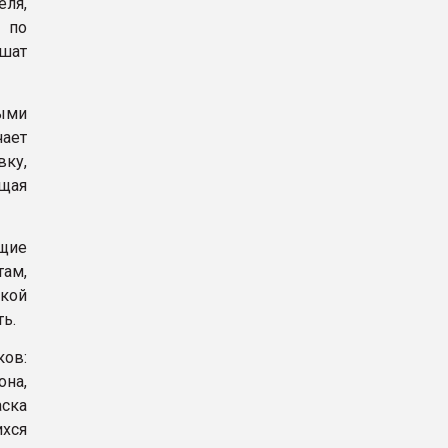
еля,
– по
ушат
ыми
ает
вку,
щая
щие
там,
кой
ь.
ов:
на,
ска
хся