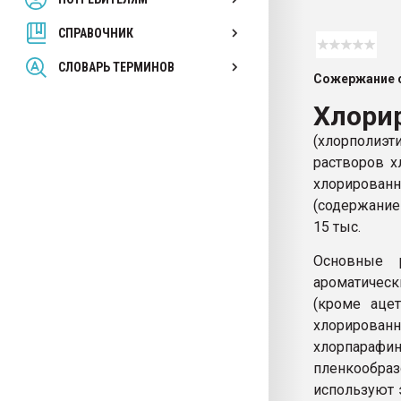
вакуумного формовани
СПРАВОЧНИК
ПЕРЕЙТИ НА 
СЛОВАРЬ ТЕРМИНОВ
Сожержание с
Хлори
(хлорполиэ
растворов х
хлорированн
(содержание
15 тыс.
Основные 
ароматическ
(кроме аце
хлорирова
хлорпараф
пленкообр
используют 