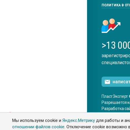
ПОЛИТИКА В О
>13 00
зарегистрир
специалисто
написа
ПластЭксперт 
Разрешается к
Разработка са
ENG
Мы используем cookie и
Яндекс.Метрику
для работы и ан
отношении файлов cookie
. Отключение cookie возможно в