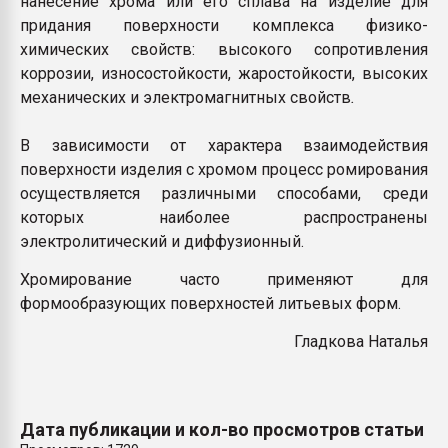
нанесение хрома или его сплава на изделие для
Всё, что касается выду
придания поверхности комплекса физико-
бутылок
химических свойств: высокого сопротивления
коррозии, износостойкости, жаростойкости, высоких
ПЕРЕЙТИ НА 
механических и электромагнитных свойств
.
В зависимости от характера взаимодействия
поверхности изделия с хромом процесс ромирования
осуществляется различными способами, среди
которых наиболее распространены
электролитический и диффузионный.
Хромирование часто применяют для
формообразующих поверхностей литьевых форм.
Гладкова Наталья
Дата публикации и кол-во просмотров статьи