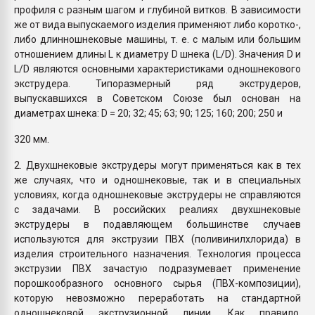
профиля с разным шагом и глубиной витков. В зависимости
же от вида выпускаемого изделия применяют либо коротко-,
либо длинношнековые машины, т. е. с малым или большим
отношением длины L к диаметру D шнека (L/D). Значения D и
L/D являются основными характеристиками одношнекового
экструдера. Типоразмерный ряд экструдеров,
выпускавшихся в Советском Союзе был основан на
диаметрах шнека: D = 20; 32; 45; 63; 90; 125; 160; 200; 250 и
320 мм.
2. Двухшнековые экструдеры могут применяться как в тех
же случаях, что и одношнековые, так и в специальных
условиях, когда одношнековые экструдеры не справляются
с задачами. В российских реалиях двухшнековые
экструдеры в подавляющем большинстве случаев
используются для экструзии ПВХ (поливинилхлорида) в
изделия строительного назначения. Технология процесса
экструзии ПВХ зачастую подразумевает применение
порошкообразного основного сырья (ПВХ-композиции),
которую невозможно переработать на стандартной
одношнековой экструзионной линии. Как правило,