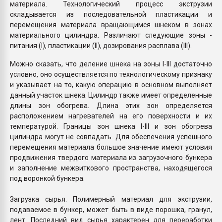
материала. Технологический процесс экструзии
складывается из последовательной пластикации и
перемещения материала вращающимся шнеком в зонах
материального цилиндра. Различают следующие зоны -
питания (I), пластикации (II), дозирования расплава (III).
Можно сказать, что деление шнека на зоны I-III достаточно
условно, оно осуществляется по технологическому признаку
и указывает на то, какую операцию в основном выполняет
данный участок шнека. Цилиндр также имеет определенные
длины зон обогрева. Длина этих зон определяется
расположением нагревателей на его поверхности и их
температурой. Границы зон шнека I-III и зон обогрева
цилиндра могут не совпадать. Для обеспечения успешного
перемещения материала большое значение имеют условия
продвижения твердого материала из загрузочного бункера
и заполнение межвиткового пространства, находящегося
под воронкой бункера.
Загрузка сырья. Полимерный материал для экструзии,
подаваемое в бункер, может быть в виде порошка, гранул,
лент. Последний вид сырья характерен для переработки