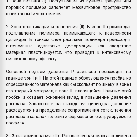
1. Зона питания (I). Поступающие из бункера гранулы или
порошок полимера заполняет межвитковое пространство
шнека зоны I и уплотняется.
2. Зона пластикации и плавления (II). В зоне II происходит
подплавление полимера, примыкающего к поверхности
цилиндра. В тонком слое расплава полимера происходят
интенсивные сдвиговые деформации, как следствие
материал пластицируется, что приводит к интенсивному
смесительному эффекту.
Основной подъем давления P расплава происходит на
границе зон I и II. На этой границе образующаяся пробка из
спрессованного материала как бы скользит по шнеку: в зоне I
это твердый материал, в зоне II- плавящийся. Наличие этой
пробки и создает основной вклад в повышение давления
расплава. Запасенное на выходе из цилиндра давление
расходуется на преодоление сопротивления сеток, течения
расплава в каналах головки и формования экструдируемого
профиля.
3. Зона дозирования (III). Расплавленная масса полимера