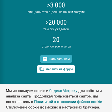
>3 000
специалистов в день на нашем форуме
>20 000
тем обсуждается
20
стран со всего мира
написать нам
перейти на форум
Мы используем cookie и
Яндекс.Метрику
для работы и
ПластЭксперт © 2006. Все права защищены
анализа сайта. Продолжая пользоваться сайтом, вы
Разрешается копирование материалов сайта с обязательной
ссылкой на www.e-plastic.ru
соглашаетесь с
Политикой в отношении файлов cookie
.
Отключение cookie возможно в настройках браузера.
Разработка сайта