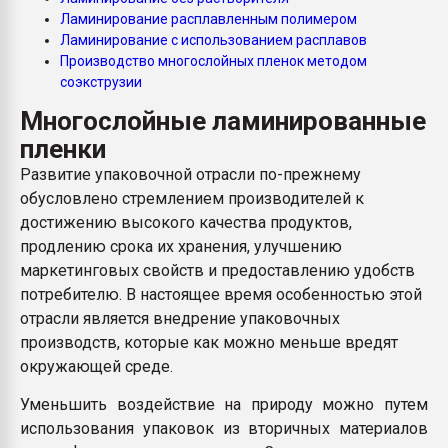
Всё, что касается выду
Ламинирование расплавленным полимером
бутылок
Ламинирование с использованием расплавов
Производство многослойных пленок методом
соэкструзии
ПЕРЕЙТИ НА 
Многослойные ламинированные
пленки
Развитие упаковочной отрасли по-прежнему
обусловлено стремлением производителей к
достижению высокого качества продуктов,
продлению срока их хранения, улучшению
маркетинговых свойств и предоставлению удобств
потребителю. В настоящее время особенностью этой
отрасли является внедрение упаковочных
производств, которые как можно меньше вредят
окружающей среде.
Уменьшить воздействие на природу можно путем
использования упаковок из вторичных материалов