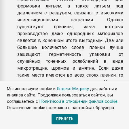
формовки литьем, а также литьем под
давлением с раздувом, связаны с высокими
инвестиционными затратами. Однако
существуют причины, из-за которых
производство даже однородных материалов
является в конечном итоге выгодным. Два или
большее количество слоев пленки лучше
защищают герметичность упаковки от
случайных точечных ослаблений в виде
микротрещин, шрамов и вмятин. Если даже
такие места имеются во всех слоях пленки, то
они взаимно перекрываются. Методом
Мы используем cookie и
Яндекс.Метрику
для работы и
соэкструзии производятся также
анализа сайта. Продолжая пользоваться сайтом, вы
растягивающиеся пленки, в которых срединный
соглашаетесь с
Политикой в отношении файлов cookie
.
слой из PE-LLD, а в настоящее время также из
Отключение cookie возможно в настройках браузера.
металлоценовых полиэтиленов обеспечивает
высокую прочность при сильном растяжении, а
ПРИНЯТЬ
поверхностный слой – достаточное сцепление,