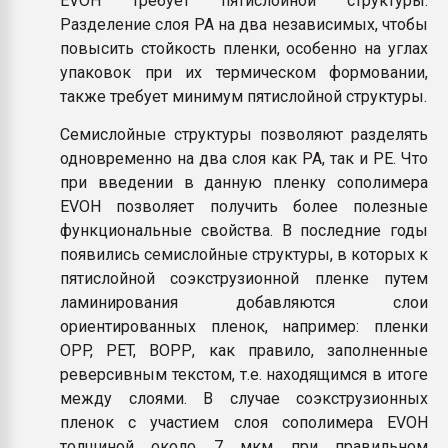
EVOH требует пятислойной структуры.
Разделение слоя PA на два независимых, чтобы
повысить стойкость пленки, особенно на углах
упаковок при их термическом формовании,
также требует минимум пятислойной структуры.
Семислойные структуры позволяют разделять
одновременно на два слоя как PA, так и PE. Что
при введении в данную пленку сополимера
EVOH позволяет получить более полезные
функциональные свойства. В последние годы
появились семислойные структуры, в которых к
пятислойной соэкструзионной пленке путем
ламинирования добавляются слои
ориентированных пленок, например: пленки
OPP, PET, BOPР, как правило, заполненные
реверсивным текстом, т.е. находящимся в итоге
между слоями. В случае соэкструзионных
пленок с участием слоя сополимера EVOH
толщиной около 7 мкм при правильном