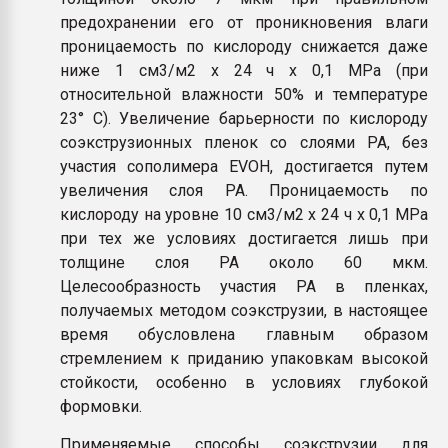
предохранении его от проникновения влаги
проницаемость по кислороду снижается даже
ниже 1 см3/м2 х 24 ч х 0,1 МРа (при
относительной влажности 50% и температуре
23° С). Увеличение барьерности по кислороду
соэкструзионных пленок со слоями PA, без
участия сополимера EVOH, достигается путем
увеличения слоя PA. Проницаемость по
кислороду на уровне 10 см3/м2 х 24 ч х 0,1 МРа
при тех же условиях достигается лишь при
толщине слоя PA около 60 мкм.
Целесообразность участия PA в пленках,
получаемых методом соэкструзии, в настоящее
время обусловлена главным образом
стремлением к приданию упаковкам высокой
стойкости, особенно в условиях глубокой
формовки.
Применяемые способы соэкструзии для