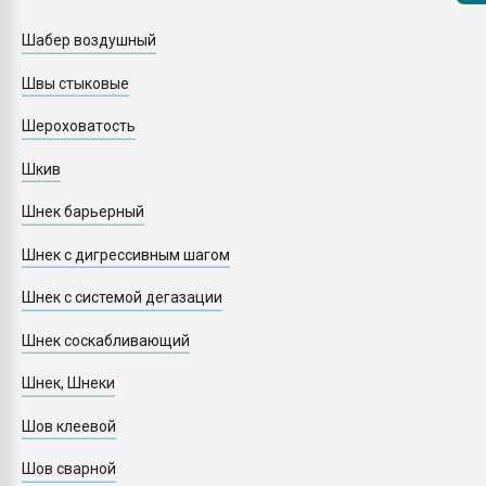
Armaloy PC/ABS-1IM че
Шабер воздушный
ПЕРЕЙТИ НА 
Швы стыковые
Шероховатость
Шкив
Шнек барьерный
Шнек с дигрессивным шагом
Шнек с системой дегазации
Шнек соскабливающий
Шнек, Шнеки
Шов клеевой
Шов сварной