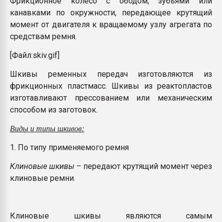
Фрикционное колесо с ободом, зубьями или
26.07.2022 "Сибирский т
канавками по окружности, передающее крутящий
намного дороже
момент от двигателя к вращаемому узлу агрегата по
средствам ремня.
ПЕРЕЙТИ НА 
[Файл:skiv.gif]
Шкивы ременных передач изготовляются из
фрикционных пластмасс. Шкивы из реактопластов
изготавливают прессованием или механическим
способом из заготовок.
Виды и типы шкивов:
1. По типу применяемого ремня
Клиновые шкивы
– передают крутящий момент через
клиновые ремни.
Клиновые шкивы являются самым