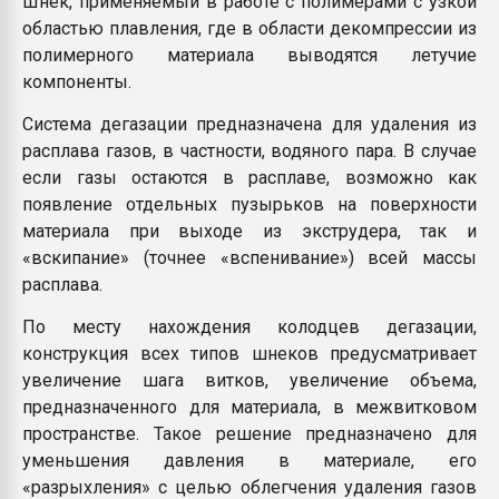
Шнек, применяемый в работе с полимерами с узкой
Всё, что касается выду
областью плавления, где в области декомпрессии из
бутылок
полимерного материала выводятся летучие
компоненты.
ПЕРЕЙТИ НА 
Система дегазации предназначена для удаления из
расплава газов, в частности, водяного пара. В случае
если газы остаются в расплаве, возможно как
появление отдельных пузырьков на поверхности
материала при выходе из экструдера, так и
«вскипание» (точнее «вспенивание») всей массы
расплава.
По месту нахождения колодцев дегазации,
конструкция всех типов шнеков предусматривает
увеличение шага витков, увеличение объема,
предназначенного для материала, в межвитковом
пространстве. Такое решение предназначено для
уменьшения давления в материале, его
«разрыхления» с целью облегчения удаления газов