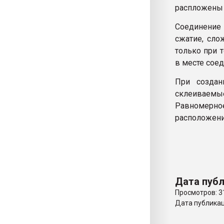
распложены 
Соединение 
сжатие, сло
только при 
в месте сое
При создан
склеиваем
Равномерно
расположени
Дата публ
Просмотров: 3
Дата публикаци