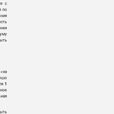
я с
и по
ения
ость
нии
уму
быть
«на
рошо
иля
1
зное
ьная
ыть