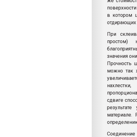
же стоимост
поверхности
в котором 
отдирающих 
При склеив
простом) 
благоприят
значения они
Прочность ш
можно так ж
увеличивает
нахлестки
пропорциона
сдвиге спос
результате
материале. 
определению
Соединение