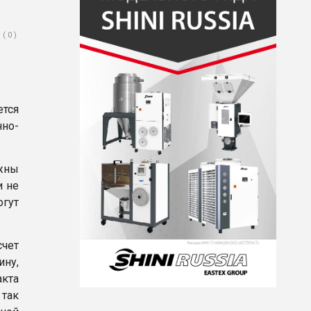
( 0 )
тся
но-
жны
и не
огут
счет
ину,
акта
 так