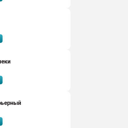
неки
рьерный