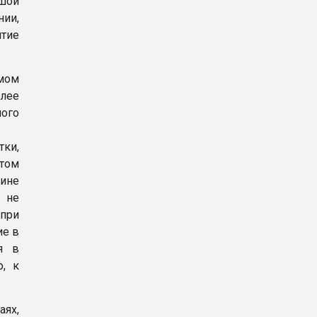
ьшой
нии,
итие
мом
лее
ого
тки,
этом
лине
 не
 при
ие в
я в
о, к
аях,