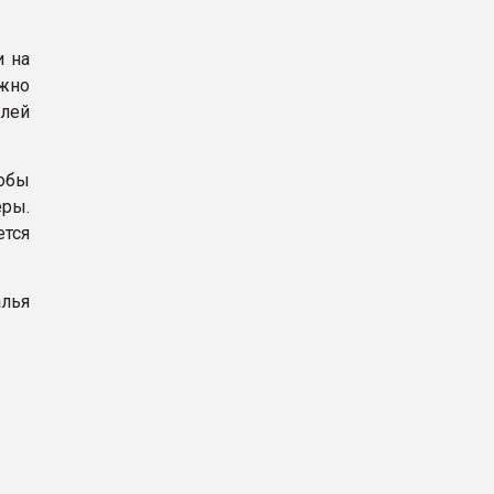
и на
ожно
алей
обы
ры.
тся
алья