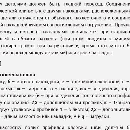
у деталями должен быть гладкий переход. Соединени
лесткой или встык с двумя накладками, расположенным
 детали отличаются от обычного нахлесточного и соедин
ой накладкой лучшем сопротивлением нагружению. Прочн
естку и встык с накладками повышается при скашива
алей в области нахлеста (при этом сводится к миним
 отдира кромок при нагружении и, кроме того, может 
дкий переход между деталями) или краев накладок.
]
и клеевых швов
ку;
б
– встык с накладкой; в – с двойной нахлесткой;
г
– 
ловые;
ж
– тавровое;
з
– пазовое;
и
,
к
– соединения, хо
на отслаивание (
и
– при соединение тонкостенного проф
му основанию;
2
,
3
– дополнительный профиль;
к
– Т-обра
 двух уголковых профилей
1
– с листом;
2
,
3
– дополнител
– длина нахлестки или накладки;
Р
и
q
– нагрузки.
нахлестку полых профилей клеевые швы должны б