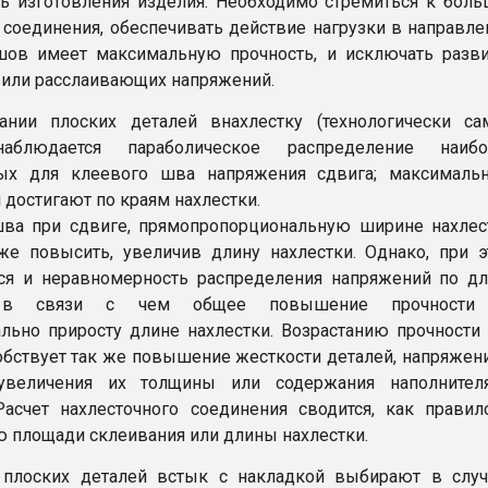
ь изготовления изделия. Необходимо стремиться к бол
 соединения, обеспечивать действие нагрузки в направле
шов имеет максимальную прочность, и исключать разв
или расслаивающих напряжений.
ании плоских деталей внахлестку (технологически са
наблюдается параболическое распределение наибо
ных для клеевого шва напряжения сдвига; максимальн
 достигают по краям нахлестки.
ва при сдвиге, прямопропорциональную ширине нахлес
е повысить, увеличив длину нахлестки. Однако, при 
ся и неравномерность распределения напряжений по д
, в связи с чем общее повышение прочности
льно приросту длине нахлестки. Возрастанию прочности
обствует так же повышение жесткости деталей, напряжен
 увеличения их толщины или содержания наполнител
Расчет нахлесточного соединения сводится, как правил
 площади склеивания или длины нахлестки.
 плоских деталей встык с накладкой выбирают в случ