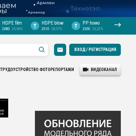
HDPE film
HDPE blow
PP hомо
2080
25,96%
2310
28,57%
2300
25,22%
ВХОД / РЕГИСТРАЦИЯ
ТРУДОУСТРОЙСТВО
ФОТОРЕПОРТАЖИ
ВИДЕОКАНАЛ