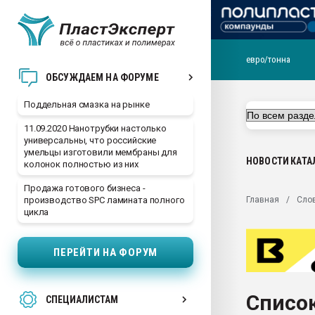
евро/тонна
Помощь в подборе мат
ОБСУЖДАЕМ НА ФОРУМЕ
Вакуум-формовочные 
Поддельная смазка на рынке
ближайшее подмосковье
Подмосковье, Москва
11.09.2020 Нанотрубки настолько
универсальны, что российские
28.07.2026 Автоматиза
умельцы изготовили мембраны для
первый план в перераб
НОВОСТИ
КАТА
колонок полностью из них
пластмасс
Продажа готового бизнеса -
28.07.2026 "Техноникол
Главная
Сло
производство SPC ламината полного
ситуацией на строител
цикла
Всё, что касается выду
бутылок
ПЕРЕЙТИ НА ФОРУМ
Материал поверхности 
вакуумного формовани
Список
СПЕЦИАЛИСТАМ
Продам отходы Компо
поликарбоната и АБС-п