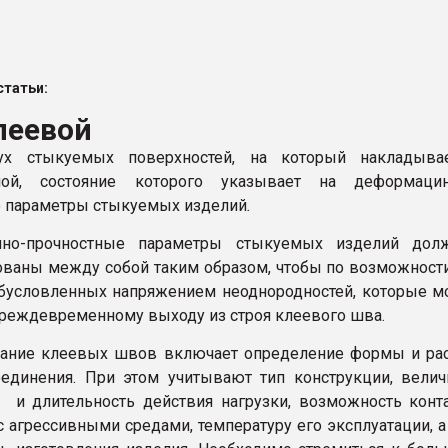
рный цвет
ФОРУМ
татьи:
леевой
ух стыкуемых поверхностей, на который накладывае
ой, состояние которого указывает на деформацин
 параметры стыкуемых изделий
.
но-прочностные параметры стыкуемых изделий дол
ованы между собой таким образом, чтобы по возможност
бусловленных напряжением неоднородностей, которые м
преждевременному выходу из строя клеевого шва.
вание клеевых швов включает определение формы и ра
единения. При этом учитывают тип конструкции, велич
 и длительность действия нагрузки, возможность конт
с агрессивными средами, температуру его эксплуатации, а