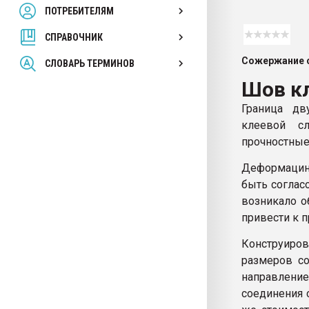
ПОТРЕБИТЕЛЯМ
Armaloy PC/ABS-1IM че
СПРАВОЧНИК
ПЕРЕЙТИ НА 
Сожержание с
СЛОВАРЬ ТЕРМИНОВ
Шов к
Граница дв
клеевой сл
прочностные
Деформацин
быть соглас
возникало о
привести к 
Конструиро
размеров со
направление
соединения 