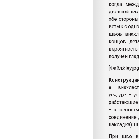
когда межд
двойной нах
обе стороны
встык с одн
швов внахл
концов дет
вероятность
получен гла
[Файл:kley.jpg
Конструкци
а
– внахлест
ус»;
д
,
е
– уг
работающие 
– к жестко
соединение
накладка);
lн
При шве в