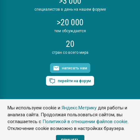
>3 000
специалистов в день на нашем форуме
>20 000
тем обсуждается
20
стран со всего мира
написать нам
перейти на форум
Мы используем cookie и
Яндекс.Метрику
для работы и
ПластЭксперт © 2006. Все права защищены
анализа сайта. Продолжая пользоваться сайтом, вы
Разрешается копирование материалов сайта с обязательной
ссылкой на www.e-plastic.ru
соглашаетесь с
Политикой в отношении файлов cookie
.
Отключение cookie возможно в настройках браузера.
Разработка сайта