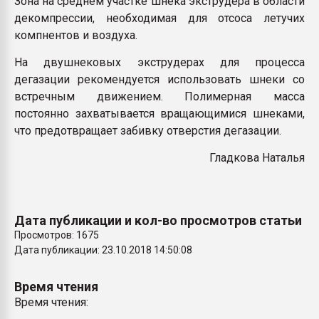
Зона на среднем участке шнека экструдера в области
Всё, что касается выду
декомпрессии, необходимая для отсоса летучих
бутылок
компнентов и воздуха.
На двушнековых экструдерах для процесса
ПЕРЕЙТИ НА 
дегазации рекомендуется использовать шнеки со
встречным движением. Полимерная масса
постоянно захватывается вращающимися шнеками,
что предотвращает забивку отверстия дегазации.
Гладкова Наталья
Дата публикации и кол-во просмотров статьи
Просмотров: 1675
Дата публикации: 23.10.2018 14:50:08
Время чтения
Время чтения: