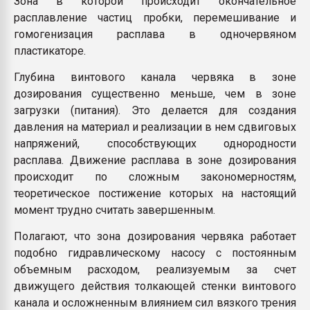
Зона в которой происходит окончательное
Всё, что касается выду
расплавление частиц пробки, перемешивание и
бутылок
гомогенизация расплава в одночервяном
пластикаторе.
ПЕРЕЙТИ НА 
Глубина винтового канала червяка в зоне
дозирования существенно меньше, чем в зоне
загрузки (питания). Это делается для создания
давления на материал и реализации в нем сдвиговых
напряжений, способствующих однородности
расплава. Движение расплава в зоне дозирования
происходит по сложным закономерностям,
теоретическое постижение которых на настоящий
момент трудно считать завершенным.
Полагают, что зона дозирования червяка работает
подобно гидравлическому насосу с постоянным
объемным расходом, реализуемым за счет
движущего действия толкающей стенки винтового
канала и осложненным влиянием сил вязкого трения