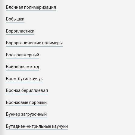
Блочная полимеризация
Бобышки
Боропластики
Борорганические полимеры
Брак размерный
Бринелля метод
Бром-бутилкаучук
Бронза бериллиевая
Бронзовые порошки
Бункер загрузочный
Бутадиен-нитрильные каучуки