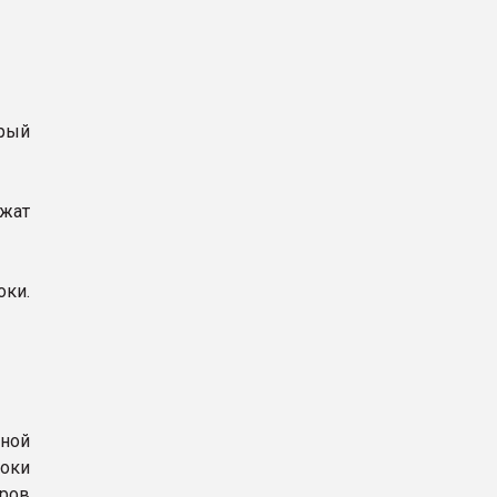
рый
ржат
оки.
ной
оки
еров