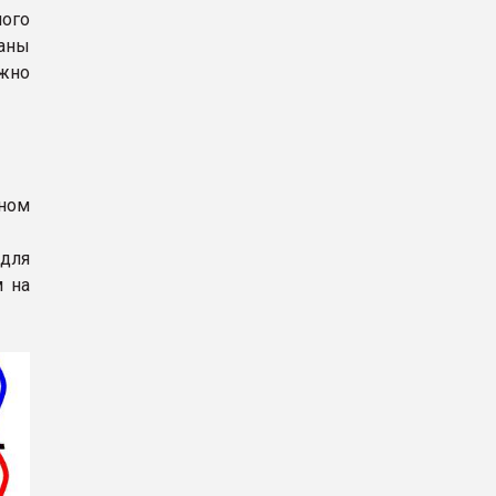
ого
аны
жно
дном
 для
м на