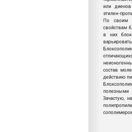
или диенов 
этилен-пропи
По своим 
свойствам б
в них блок
варьировать,
Блоксополи
отличающихс
неионогенны
состав мол
действию пи
Блоксополи
полезными
Зачастую, н
полипропиле
сополимеро