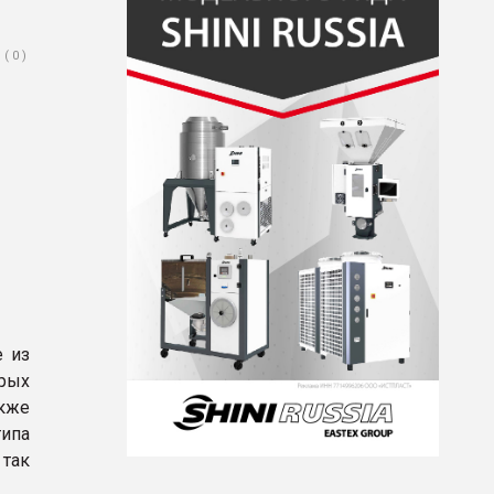
( 0 )
е из
орых
акже
ипа
 так