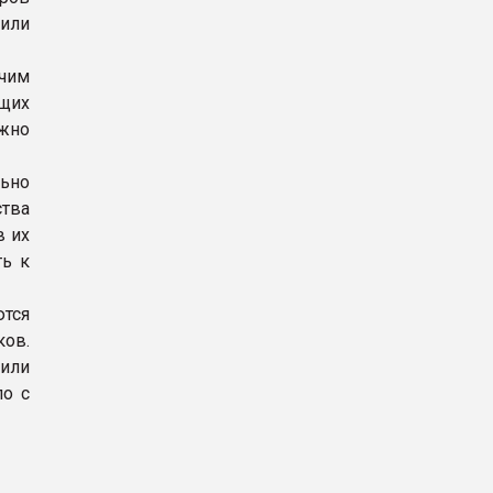
 или
чим
ящих
жно
ьно
ства
в их
ть к
тся
ов.
 или
ло с