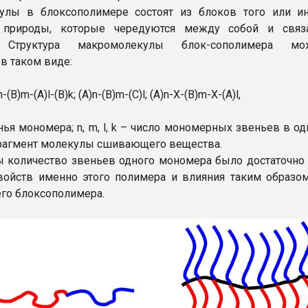
улы в блоксополимере состоят из блоков того или ин
 природы, которые чередуются между собой и связ
. Структура макромолекулы блок-сополимера мо
в таком виде:
n-(В)m-(А)l-(В)k; (А)n-(В)m-(С)l; (А)n-Х-(В)m-Х-(А)l,
енья мономера; n, m, l, k – число мономерных звеньев в о
фрагмент молекулы сшивающего вещества.
ы количество звеньев одного мономера было достаточно
войств именно этого полимера и влияния таким образо
его блоксополимера.