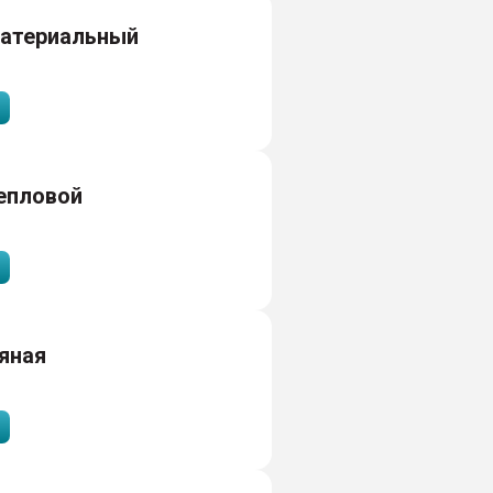
материальный
епловой
яная