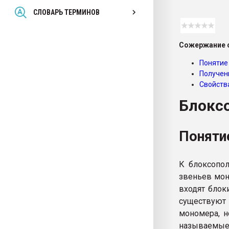
Всё, что касается выду
СЛОВАРЬ ТЕРМИНОВ
бутылок
Сожержание с
ПЕРЕЙТИ НА 
Понятие 
Получен
Свойств
Блокс
Понятие
К блоксопол
звеньев мон
входят блок
существуют
мономера, н
называемые 