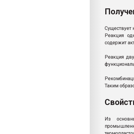
Получе
Существует 
Реакция од
содержит а
Реакция дву
функциональ
Рекомбинаци
Таким образ
Свойст
Из основн
промышленн
термопласто