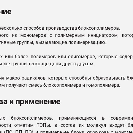
ние
несколько способов производства блоксополимеров.
ного из мономеров с полимерным инициатором, кото
ктивные группы, вызывающие полимеризацию.
х или более полимеров или олигомеров, которые соде
ные группы на конце цепи друг с другом.
я макро-радикалов, которые способны образовывать бл
ом получают смесь блоксополимера и гомополимера.
ва и применение
ых блоксополимеров, применяющихся в современ
ости отметим ТЭПы, в состав их молекул входят бл
в (ПС, ПП, ПЭ) и полимерные блоки каучуковых моном