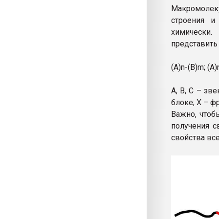
Макромолек
строения и
химически
представить 
(А)n-(В)m; (А)
А, В, С – зв
блоке; Х – 
Важно, чтоб
получения с
свойства вс