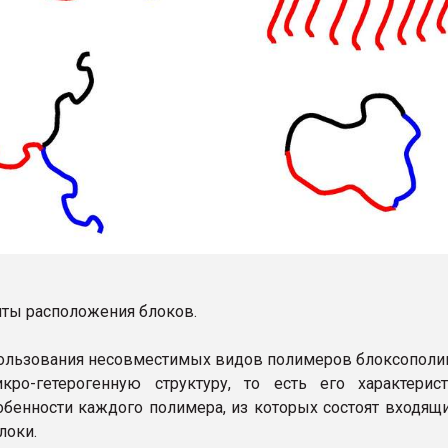
анты расположения блоков.
пользования несовместимых видов полимеров блоксопол
кро-гетерогенную структуру, то есть его характерис
обенности каждого полимера, из которых состоят входящ
локи.