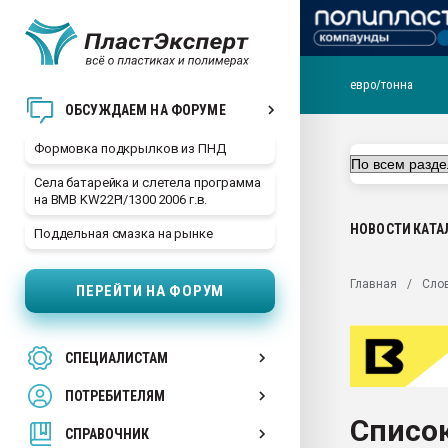
евро/тонна
Продажа готового бизн
ОБСУЖДАЕМ НА ФОРУМЕ
производство SPC лам
цикла
Формовка подкрылков из ПНД
29.07.2026 ФРП помог 
Села батарейка и слетела программа
заводу пластмасс" зах
на BMB KW22PI/1300 2006 г.в.
ППЭ
НОВОСТИ
КАТА
Поддельная смазка на рынке
Помощь в подборе мат
Вакуум-формовочные 
Главная
Сло
ПЕРЕЙТИ НА ФОРУМ
ближайшее подмосковье
Подмосковье, Москва
28.07.2026 Автоматиза
СПЕЦИАЛИСТАМ
первый план в перераб
пластмасс
ПОТРЕБИТЕЛЯМ
28.07.2026 "Техноникол
Список
ситуацией на строител
СПРАВОЧНИК