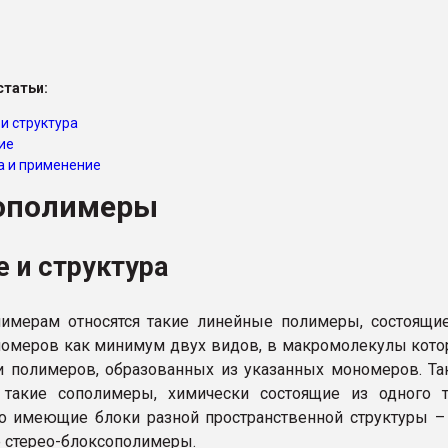
ва ПЭТ
татьи:
ФОРУМ
и структура
ие
а и применение
ополимеры
 и структура
имерам относятся такие линейные полимеры, состоящи
омеров как минимум двух видов, в макромолекулы кот
и полимеров, образованных из указанных мономеров. Т
 такие сополимеры, химически состоящие из одного т
о имеющие блоки разной пространственной структуры –
стерео-блоксополимеры.