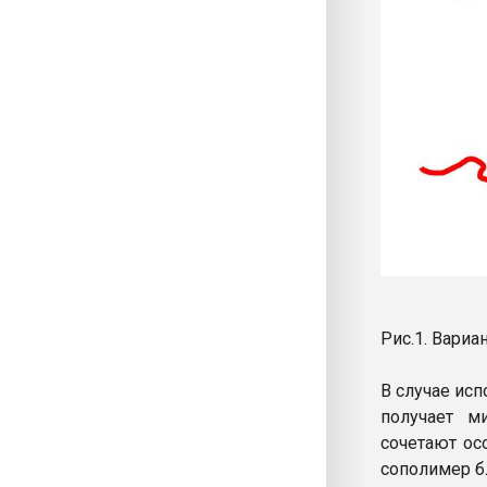
Рис.1. Вари
В случае ис
получает ми
сочетают ос
сополимер б