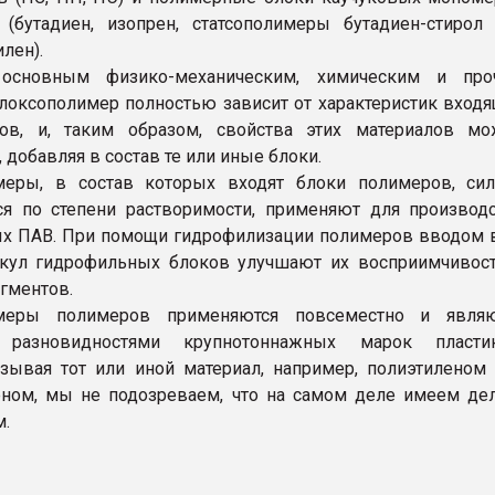
(бутадиен, изопрен, статсополимеры бутадиен-стирол
лен).
основным физико-механическим, химическим и про
локсополимер полностью зависит от характеристик вход
ов, и, таким образом, свойства этих материалов мо
 добавляя в состав те или иные блоки.
меры, в состав которых входят блоки полимеров, сил
я по степени растворимости, применяют для производ
х ПАВ. При помощи гидрофилизации полимеров вводом 
екул гидрофильных блоков улучшают их восприимчивос
гментов.
меры полимеров применяются повсеместно и являю
 разновидностями крупнотоннажных марок пластик
азывая тот или иной материал, например, полиэтиленом
ном, мы не подозреваем, что на самом деле имеем де
м.