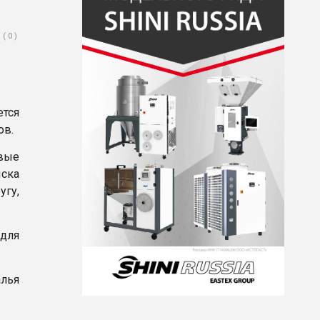
( 0 )
тся
ов.
вые
ска
угу,
для
алья