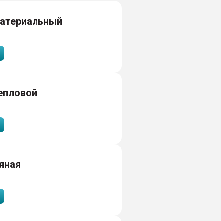
материальный
епловой
яная