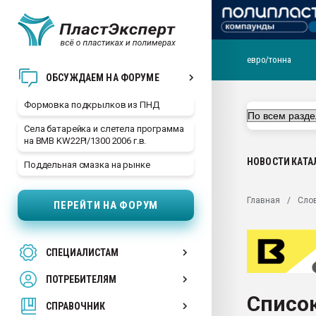
евро/тонна
Продажа готового бизн
ОБСУЖДАЕМ НА ФОРУМЕ
производство SPC лам
цикла
Формовка подкрылков из ПНД
29.07.2026 ФРП помог 
Села батарейка и слетела программа
заводу пластмасс" зах
на BMB KW22PI/1300 2006 г.в.
ППЭ
НОВОСТИ
КАТА
Поддельная смазка на рынке
Помощь в подборе мат
Вакуум-формовочные 
Главная
Сло
ПЕРЕЙТИ НА ФОРУМ
ближайшее подмосковье
Подмосковье, Москва
28.07.2026 Автоматиза
СПЕЦИАЛИСТАМ
первый план в перераб
пластмасс
ПОТРЕБИТЕЛЯМ
28.07.2026 "Техноникол
Список
ситуацией на строител
СПРАВОЧНИК