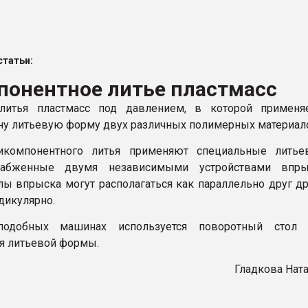
ва ПЭТ
татьи:
ФОРУМ
понентное литье пластмасс
 литья пластмасс под давлением, в которой применяе
ну литьевую форму двух различных полимерных материал
икомпонентного литья применяют специальные литье
абженные двумя независимыми устройствами впры
злы впрыска могут располагаться как параллельно друг др
дикулярно.
подобных машинах используется поворотный стол 
я литьевой формы.
Гладкова Нат