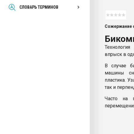
Всё, что касается выду
СЛОВАРЬ ТЕРМИНОВ
бутылок
Сожержание с
ПЕРЕЙТИ НА 
Биком
Технология
впрыск в од
В случае б
машины сн
пластика. У
так и перпен
Часто на 
перемещени