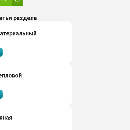
атьи раздела
материальный
епловой
яная