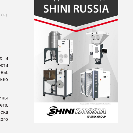
( 0 )
х и
сти
оны.
ьно
чины
ета,
ска
ого