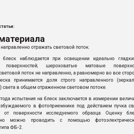
ФОРУМ
татьи:
 материала
 направленно отражать световой поток.
 блеск наблюдается при освещении идеально гладки
х поверхностей; шероховатые матовые поверхно
световой поток не направленно, а равномерно во все стор
еска принимается доля строго направленного (зеркал
) света в общем отраженном световом потоке.
тода испытания на блеск заключается в измерении вели
озбуждаемого в фотоприемнике под действием пучка св
о от поверхности исследуемого образца. Оценку бле
енно можно проводить с помощью фотоэлектрическ
типа ФБ-2.