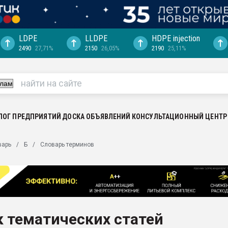
LDPE
LLDPE
HDPE injection
2490
27,71%
2150
26,05%
2190
25,11%
ция выходит на
отке
ь" довольна
ьном рынке
ва ПЭТ
ЛОГ ПРЕДПРИЯТИЙ
ДОСКА ОБЪЯВЛЕНИЙ
КОНСУЛЬТАЦИОННЫЙ ЦЕНТР
пуансона для
варь
Б
Словарь терминов
я
зиция
ластика
рный цвет
итан" стал
 тематических статей
а. Продажа,