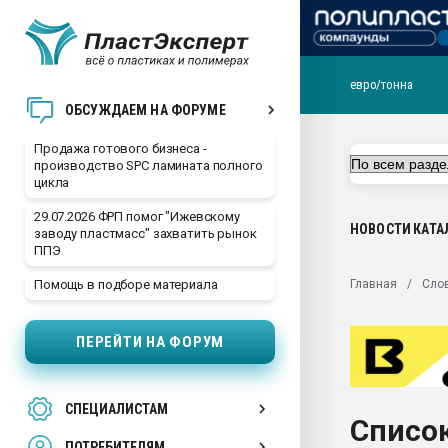
евро/тонна
28.07.2026 Автоматиза
ОБСУЖДАЕМ НА ФОРУМЕ
первый план в перераб
пластмасс
Продажа готового бизнеса -
производство SPC ламината полного
28.07.2026 "Техноникол
цикла
ситуацией на строител
29.07.2026 ФРП помог "Ижевскому
Всё, что касается выду
НОВОСТИ
КАТА
заводу пластмасс" захватить рынок
бутылок
ППЭ
Материал поверхности 
Главная
Сло
Помощь в подборе материала
вакуумного формовани
Продам отходы Компо
ПЕРЕЙТИ НА ФОРУМ
поликарбоната и АБС-п
Armaloy PC/ABS-1IM че
26.07.2022 "Сибирский т
СПЕЦИАЛИСТАМ
намного дороже
Список
ПОТРЕБИТЕЛЯМ
Профильная литератур