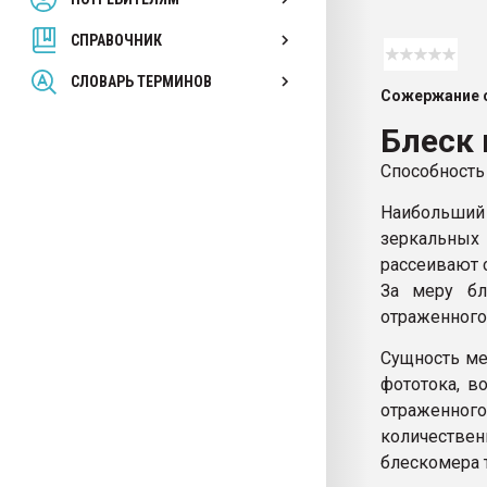
покупка, обмен
СПРАВОЧНИК
ПЕРЕЙТИ НА 
СЛОВАРЬ ТЕРМИНОВ
Сожержание с
Блеск
Способность
Наибольший
зеркальны
рассеивают 
За меру бл
отраженного
Сущность ме
фототока, в
отраженног
количеств
блескомера 